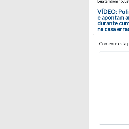
Leia também no Just
Navegaç
VÍDEO: Poli
e apontam a
durante cu
na casa erra
Comente esta 