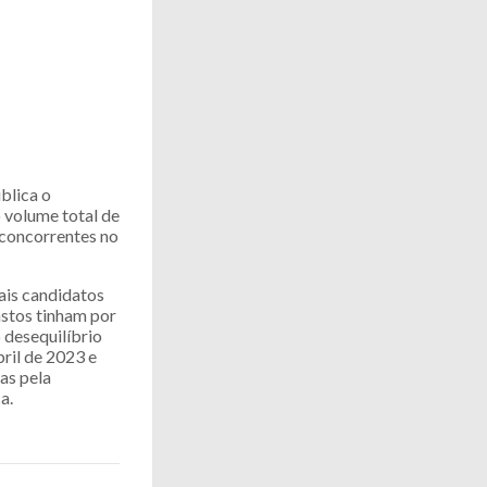
blica o
 volume total de
 concorrentes no
ais candidatos
astos tinham por
 desequilíbrio
bril de 2023 e
as pela
a.