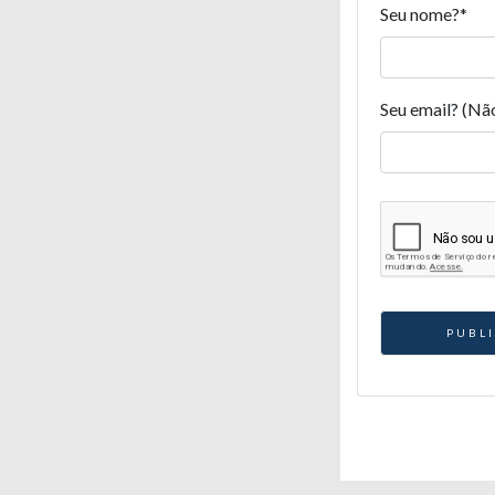
Seu nome?
*
Seu email? (Nã