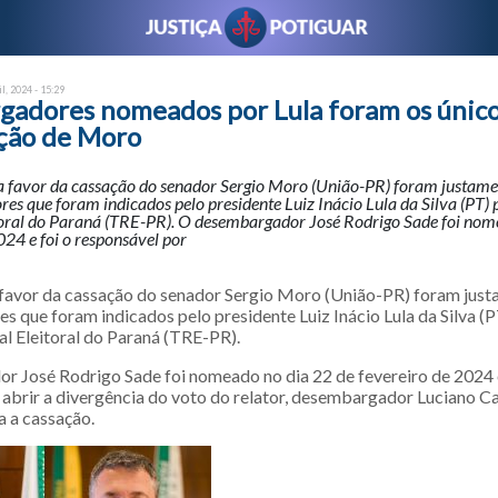
il, 2024 - 15:29
adores nomeados por Lula foram os único
ação de Moro
 a favor da cassação do senador Sergio Moro (União-PR) foram justame
s que foram indicados pelo presidente Luiz Inácio Lula da Silva (PT) 
toral do Paraná (TRE-PR). O desembargador José Rodrigo Sade foi nom
024 e foi o responsável por
 favor da cassação do senador Sergio Moro (União-PR) foram just
 que foram indicados pelo presidente Luiz Inácio Lula da Silva (P
al Eleitoral do Paraná (TRE-PR).
 José Rodrigo Sade foi nomeado no dia 22 de fevereiro de 2024 e
 abrir a divergência do voto do relator, desembargador Luciano C
a a cassação.