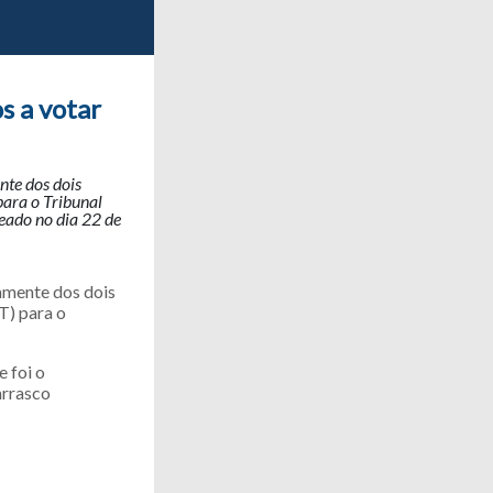
s a votar
nte dos dois
para o Tribunal
eado no dia 22 de
amente dos dois
T) para o
 foi o
arrasco