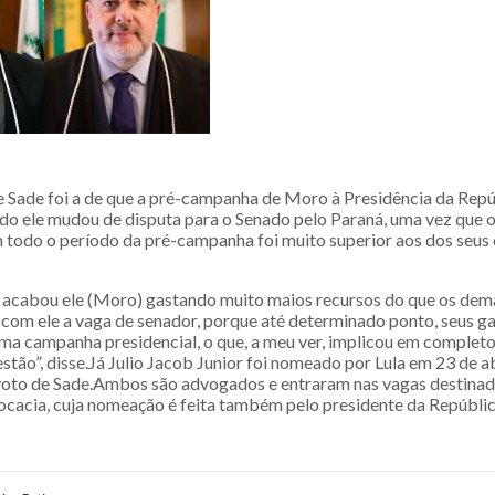
de Sade foi a de que a pré-campanha de Moro à Presidência da Repú
do ele mudou de disputa para o Senado pelo Paraná, uma vez que o
m todo o período da pré-campanha foi muito superior aos dos seus
s, acabou ele (Moro) gastando muito maios recursos do que os dem
com ele a vaga de senador, porque até determinado ponto, seus g
uma campanha presidencial, o que, a meu ver, implicou em completo
stão”, disse.Já Julio Jacob Junior foi nomeado por Lula em 23 de a
oto de Sade.Ambos são advogados e entraram nas vagas destinad
vocacia, cuja nomeação é feita também pelo presidente da Repúblic