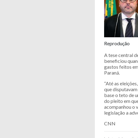
Reprodução
A tese central 
beneficiou quan
gastos feitos e
Paraná.
“Até as eleiçõe
que disputavam 
base o teto de 
do pleito em que
acompanhou o v
legislação a ad
CNN