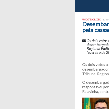
UNCATEGORIZED
| 12 abr
Desembarg
pela cass
Os dois votos
desembargadore
Regional Elei
fevereiro de 2
Os dois votos a
desembargadores
Tribunal Region
O desembargador
responsável por
Falavinha, contr