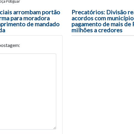
iça Potiguar
ão entre posts
ciais arrombam portão
Precatórios: Divisão re
rma para moradora
acordos com município
mprimento de mandado
pagamento de mais de
da
milhões a credores
postagem: