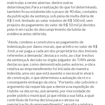
matrículas a serem abertas, dentre outras
determinações.Para a realização do que foi determinado,
também ficou estabelecido o prazo de 90 dias, contados
da publicação da sentença, sob pena de multa diária de
R$ 5 mil, limitado ao valor máximo de R$ 500 mil, sem
prejuízo do pagamento do valor de R$ 50 mil já devidos
pela ré em razão do descumprimento da tutela da
evidência antes deferida.
“Ainda, condeno a construtora ao pagamento de
indenização por danos morais, que arbitro no valor de R$
3 mil, a ser paga a cada um dos proprietários dos imóveis
referentes à demanda”, destaca o voto, ao citar trechos
da sentença.A decisão no órgão julgador do TJRN ainda
destacou que, como demonstrado pelos autores, a obra
relativa ao empreendimento foi iniciada de maneira
indevida, uma vez que está ausente o necessário alvará
de construção, o que determinou a autuação da ré e o
consequente embargo da obra. “Portanto, não subsiste o
argumento da requerida que a demora na expedição do
Habite-se decorreu, unicamente, por morosidade do
poder público municipal, já que nítida a sua falta, a qual
contribuiu de forma decisiva para o atraso na
regularização do empreendimento”, ressalta a relatora,