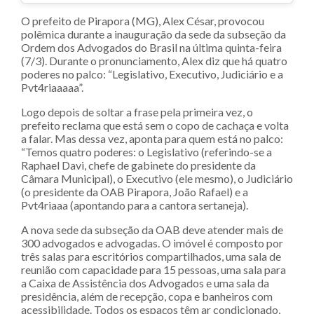
O prefeito de Pirapora (MG), Alex César, provocou
polêmica durante a inauguração da sede da subseção da
Ordem dos Advogados do Brasil na última quinta-feira
(7/3). Durante o pronunciamento, Alex diz que há quatro
poderes no palco: “Legislativo, Executivo, Judiciário e a
Pvt4riaaaaa”.
Logo depois de soltar a frase pela primeira vez, o
prefeito reclama que está sem o copo de cachaça e volta
a falar. Mas dessa vez, aponta para quem está no palco:
“Temos quatro poderes: o Legislativo (referindo-se a
Raphael Davi, chefe de gabinete do presidente da
Câmara Municipal), o Executivo (ele mesmo), o Judiciário
(o presidente da OAB Pirapora, João Rafael) e a
Pvt4riaaa (apontando para a cantora sertaneja).
A nova sede da subseção da OAB deve atender mais de
300 advogados e advogadas. O imóvel é composto por
três salas para escritórios compartilhados, uma sala de
reunião com capacidade para 15 pessoas, uma sala para
a Caixa de Assistência dos Advogados e uma sala da
presidência, além de recepção, copa e banheiros com
acessibilidade. Todos os espaços têm ar condicionado,