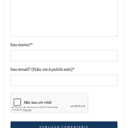
Seu nome?
*
Seu email? (Não será publicado)
*