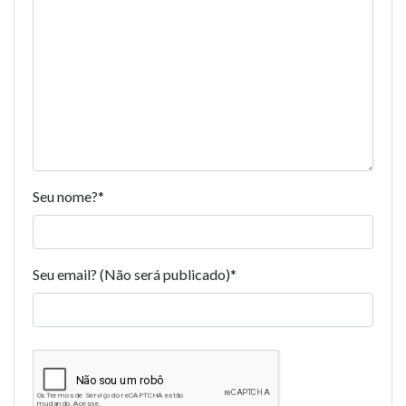
Seu nome?
*
Seu email? (Não será publicado)
*