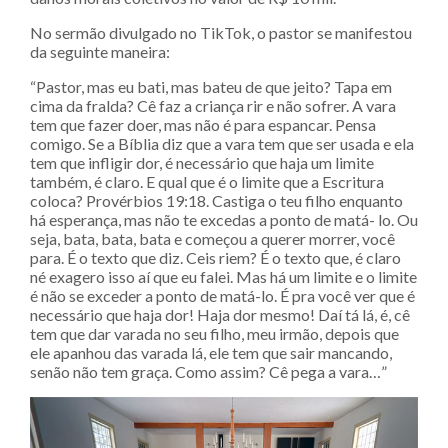
No sermão divulgado no TikTok, o pastor se manifestou
da seguinte maneira:
“Pastor, mas eu bati, mas bateu de que jeito? Tapa em
cima da fralda? Cê faz a criança rir e não sofrer. A vara
tem que fazer doer, mas não é para espancar. Pensa
comigo. Se a Bíblia diz que a vara tem que ser usada e ela
tem que infligir dor, é necessário que haja um limite
também, é claro. E qual que é o limite que a Escritura
coloca? Provérbios 19:18. Castiga o teu filho enquanto
há esperança, mas não te excedas a ponto de matá- lo. Ou
seja, bata, bata, bata e começou a querer morrer, você
para. É o texto que diz. Ceis riem? É o texto que, é claro
né exagero isso aí que eu falei. Mas há um limite e o limite
é não se exceder a ponto de matá-lo. É pra você ver que é
necessário que haja dor! Haja dor mesmo! Daí tá lá, é, cê
tem que dar varada no seu filho, meu irmão, depois que
ele apanhou das varada lá, ele tem que sair mancando,
senão não tem graça. Como assim? Cê pega a vara…”