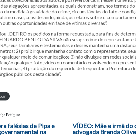
das alegações apresentadas, as quais demonstram, nos termos do ar
o da medida à gravidade do crime, circunstâncias do fato e condi
e último caso, considerando, ainda, os relatos sobre o comportame
 outras oportunidades em face de vítimas diversas”.
iou, ,DEFIRO os pedidos na forma requestada, para fins de determi
Z EDUARDO BENTO DA SILVA não se aproxime do representante
 seus familiares e testemunhas e desses mantenha uma distânc
metros; 2) proibir que mantenha contato com o representante, seus
 qualquer meio de comunicação;e 3) não divulgue em redes sociais
cação qualquer foto, vídeo ou comentário envolvendo o represent
stemunhas; 4) proibição do requerido de frequentar a Prefeitura d
gãos públicos desta cidade”.
ixar
iça Potiguar
ão entre posts
a falésias de Pipa e
VÍDEO: Mãe e irmã do c
governamental na
advogada Brenda Olive