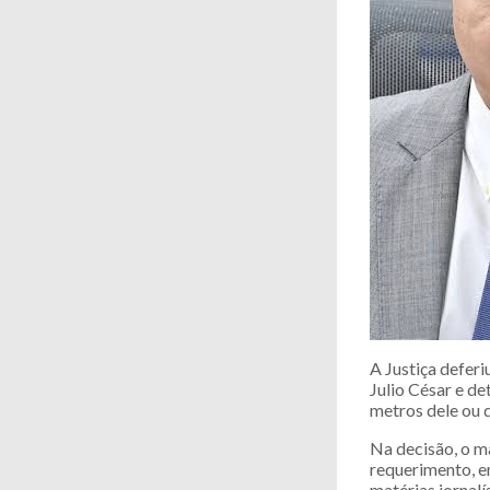
A Justiça defer
Julio César e d
metros dele ou 
Na decisão, o m
requerimento, em
matérias jornalí