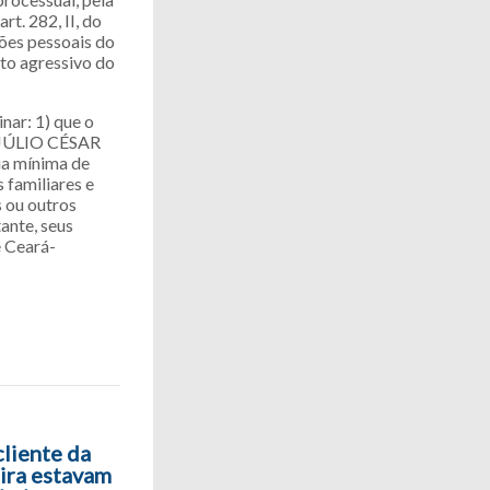
t. 282, II, do
ções pessoais do
nto agressivo do
nar: 1) que o
 JÚLIO CÉSAR
ia mínima de
 familiares e
 ou outros
ante, seus
e Ceará-
liente da
ira estavam