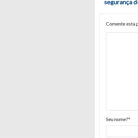
segurança do
Comente esta 
Seu nome?
*