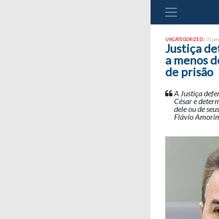
UNCATEGORIZED
| 31 jan
Justiça d
a menos d
de prisão
A Justiça defe
César e deter
dele ou de seu
Flávio Amorim