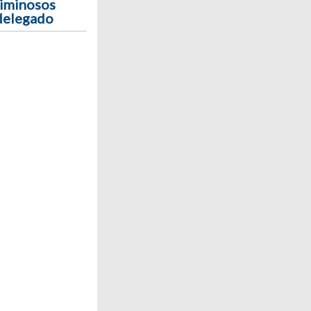
riminosos
 delegado