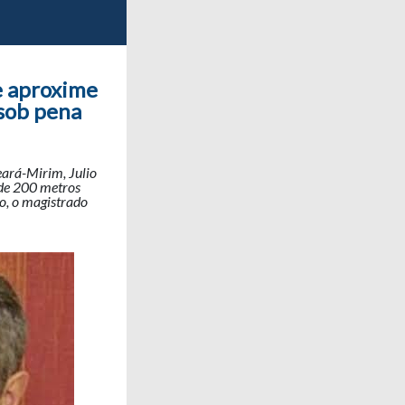
e aproxime
sob pena
eará-Mirim, Julio
 de 200 metros
ão, o magistrado