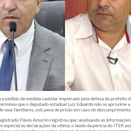
iu o pedido de medida cautelar impetrado pela defesa do prefeito 
eterminou que o deputado estadual Luiz Eduardo não se aproxime 
de seus familiares, sob pena de prisão em caso de descumprimento 
agistrado Flávio Amorim registrou que: analisando as informações
 especial as declarações da vítima, o laudo da perícia do ITEP, a
sticas colecionadas aos autos, é possível concluir, nesse momento 