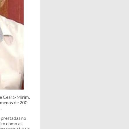
de Ceará-Mirim,
a menos de 200
.
 prestadas no
ssim como as
processual, pela