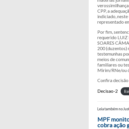
verossimilhança 
CPP, a adequaçã
indiciado, nest
representado em
Por fim, sentenc
requerido LUI
SOARES CÂMARA,
200 (duzentos) 
testemunhas por
meios de comuni
familiares ou te
Mirim/RNe/ou ór
Confira decisão
Decisao-2
Ba
Leia também no Just
Navegaç
MPF monitor
cobra ação 