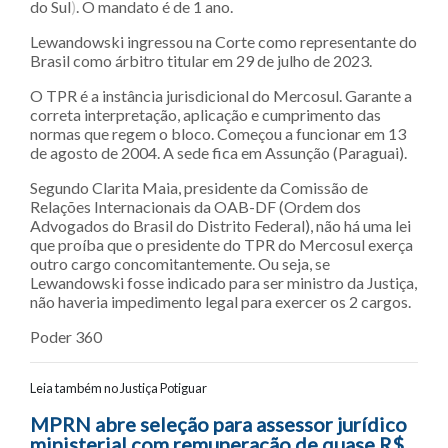
do Sul
)
. O mandato é de 1 ano.
Lewandowski ingressou na Corte como representante do
Brasil como árbitro titular em 29 de julho de 2023.
O TPR é a instância jurisdicional do Mercosul. Garante a
correta interpretação, aplicação e cumprimento das
normas que regem o bloco. Começou a funcionar em 13
de agosto de 2004. A sede fica em Assunção (Paraguai).
Segundo Clarita Maia, presidente da Comissão de
Relações Internacionais da OAB-DF (Ordem dos
Advogados do Brasil do Distrito Federal), não há uma lei
que proíba que o presidente do TPR do Mercosul exerça
outro cargo concomitantemente. Ou seja, se
Lewandowski fosse indicado para ser ministro da Justiça,
não haveria impedimento legal para exercer os 2 cargos.
Poder 360
Leia também no Justiça Potiguar
Navegação entre posts
MPRN abre seleção para assessor jurídico
ministerial com remuneração de quase R$