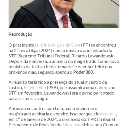
Reprodução
O presidente
Luiz Inácio Lula da Silva
(PT) se encontrou
na 2ª feira (8.jan.2024) com o ministro aposentado do
STF (Supremo Tribunal Federal) Ricardo Lewandowski.
Depois da conversa, o anúncio do magistrado como novo
ministro da Justiça ficou
“maduro”
e deve ser feito nos
próximos dias, segundo apurou o
Poder360
.
A reunião teria tido a presença do atual ministro da
Justiça,
Flávio Dino
(PSB), que assumirá uma cadeira no
STF em fevereiro. Lewandowski era o principal cotado
para assumir a vaga.
Antes do encontro com Lula, havia dúvida se o
magistrado aceitaria o convite. Isso porque ele
assumiu
,
em 1º de janeiro de 2024, o comando do TPR (Tribunal
Permanente de Revisão) do
Mercosul
(Mercado Comum