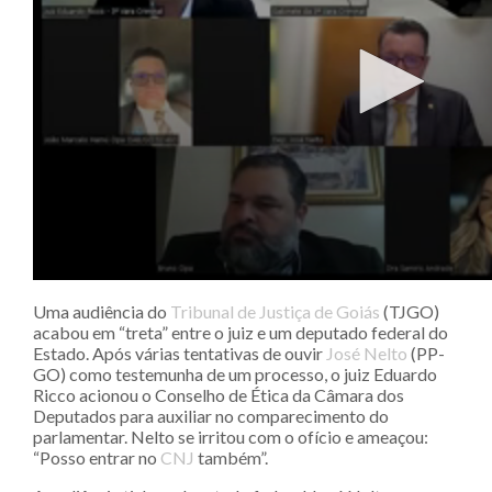
Uma audiência do
Tribunal de Justiça de Goiás
(TJGO)
acabou em “treta” entre o juiz e um deputado federal do
Estado. Após várias tentativas de ouvir
José Nelto
(PP-
GO) como testemunha de um processo, o juiz Eduardo
Ricco acionou o Conselho de Ética da Câmara dos
Deputados para auxiliar no comparecimento do
parlamentar. Nelto se irritou com o ofício e ameaçou:
“Posso entrar no
CNJ
também”.