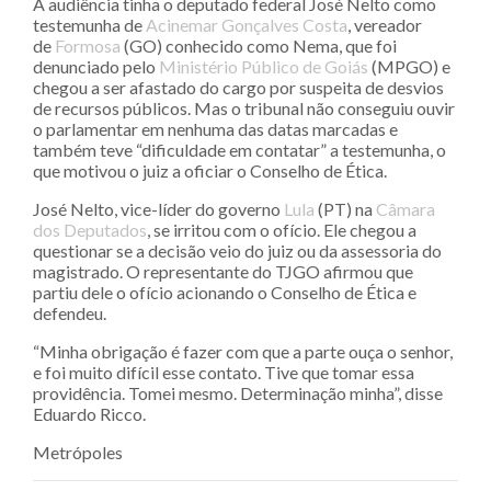
A audiência tinha o deputado federal José Nelto como
testemunha de
Acinemar Gonçalves Costa
, vereador
de
Formosa
(GO) conhecido como Nema, que foi
denunciado pelo
Ministério Público de Goiás
(MPGO) e
chegou a ser afastado do cargo por suspeita de desvios
de recursos públicos. Mas o tribunal não conseguiu ouvir
o parlamentar em nenhuma das datas marcadas e
também teve “dificuldade em contatar” a testemunha, o
que motivou o juiz a oficiar o Conselho de Ética.
José Nelto, vice-líder do governo
Lula
(PT) na
Câmara
dos Deputados
, se irritou com o ofício. Ele chegou a
questionar se a decisão veio do juiz ou da assessoria do
magistrado. O representante do TJGO afirmou que
partiu dele o ofício acionando o Conselho de Ética e
defendeu.
“Minha obrigação é fazer com que a parte ouça o senhor,
e foi muito difícil esse contato. Tive que tomar essa
providência. Tomei mesmo. Determinação minha”, disse
Eduardo Ricco.
Metrópoles