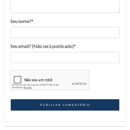
Seu nome?
*
Seu email? (Não será publicado)
*