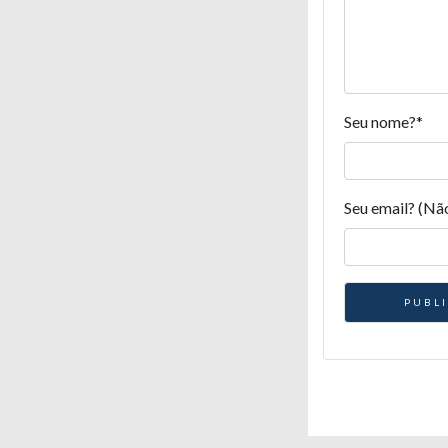
Seu nome?
*
Seu email? (Nã