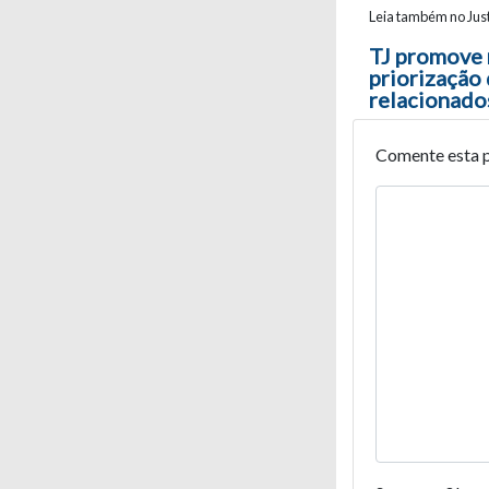
Leia também no Just
Navegaç
TJ promove 
priorização
relacionados
Comente esta 