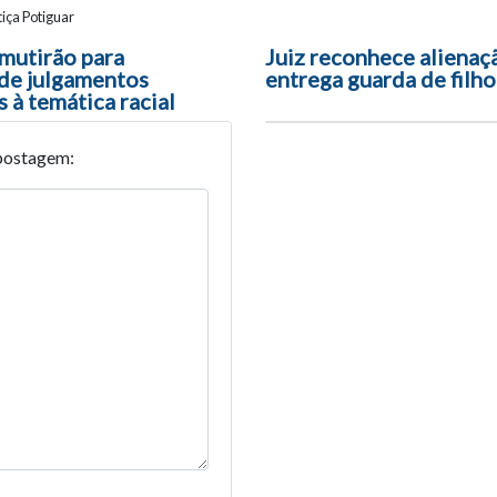
iça Potiguar
ão entre posts
mutirão para
Juiz reconhece alienaç
 de julgamentos
entrega guarda de filho
 à temática racial
postagem: