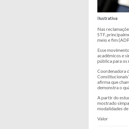
Ilustrativa
Nas reclamações
STF, principalme
meio e fim (ADP
Esse movimento 
acadêmicos e si
pública para os
Coordenadora do
Constitucionais”
afirma que cham
demonstra o quão
A partir do estu
mostrado simpat
modalidades de t
Valor