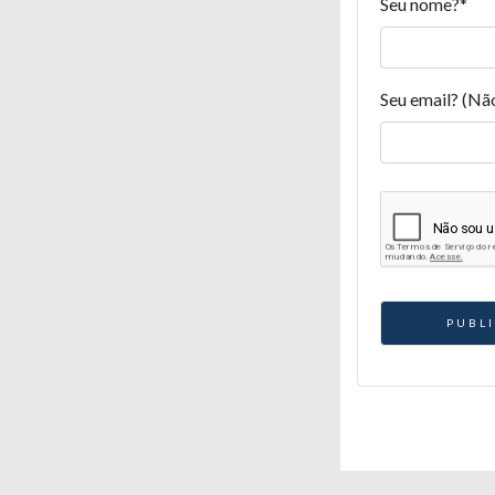
Seu nome?
*
Seu email? (Nã