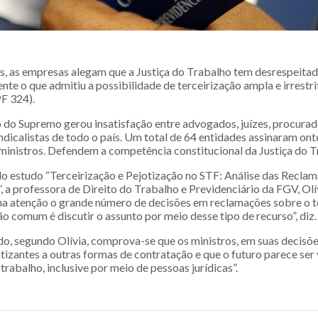
, as empresas alegam que a Justiça do Trabalho tem desrespeitad
nte o que admitiu a possibilidade de terceirização ampla e irrestri
F 324).
do Supremo gerou insatisfação entre advogados, juízes, procurad
ndicalistas de todo o país. Um total de 64 entidades assinaram on
 ministros. Defendem a competência constitucional da Justiça do T
 estudo “Terceirização e Pejotização no STF: Análise das Recla
, a professora de Direito do Trabalho e Previdenciário da FGV, Olí
a atenção o grande número de decisões em reclamações sobre o t
 comum é discutir o assunto por meio desse tipo de recurso”, diz.
do, segundo Olívia, comprova-se que os ministros, em suas decisõe
izantes a outras formas de contratação e que o futuro parece ser 
rabalho, inclusive por meio de pessoas jurídicas”.