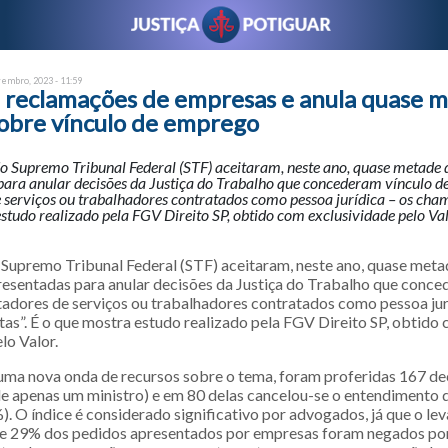
vembro, 2023 - 11:59
a reclamações de empresas e anula quase 
sobre vínculo de emprego
do Supremo Tribunal Federal (STF) aceitaram, neste ano, quase metade
para anular decisões da Justiça do Trabalho que concederam vínculo d
 serviços ou trabalhadores contratados como pessoa jurídica – os cham
studo realizado pela FGV Direito SP, obtido com exclusividade pelo Val
 Supremo Tribunal Federal (STF) aceitaram, neste ano, quase meta
esentadas para anular decisões da Justiça do Trabalho que conce
adores de serviços ou trabalhadores contratados como pessoa jur
as”. É o que mostra estudo realizado pela FGV Direito SP, obtido
lo Valor.
uma nova onda de recursos sobre o tema, foram proferidas 167 de
e apenas um ministro) e em 80 delas cancelou-se o entendimento 
). O índice é considerado significativo por advogados, já que o l
e 29% dos pedidos apresentados por empresas foram negados po