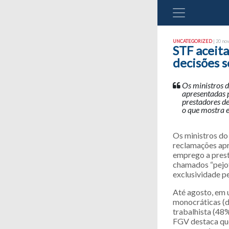
UNCATEGORIZED
| 20 no
STF aceit
decisões 
Os ministros 
apresentadas 
prestadores de
o que mostra e
Os ministros do
reclamações apr
emprego a prest
chamados “pejot
exclusividade pe
Até agosto, em 
monocráticas (d
trabalhista (48%
FGV destaca qu