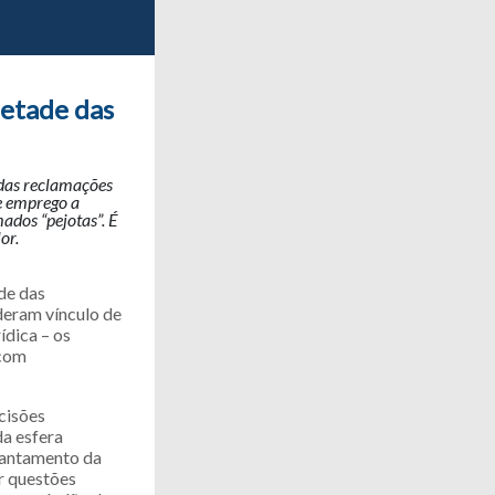
metade das
 das reclamações
e emprego a
ados “pejotas”. É
or.
de das
deram vínculo de
ídica – os
 com
cisões
da esfera
evantamento da
r questões