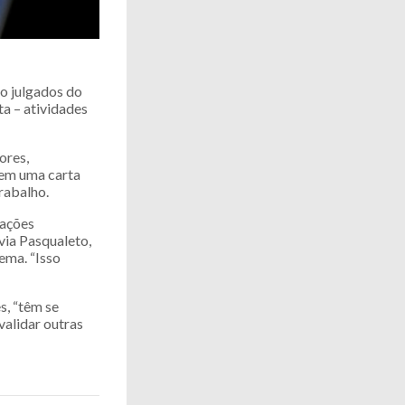
o julgados do
ta – atividades
ores,
tem uma carta
rabalho.
mações
via Pasqualeto,
ema. “Isso
s, “têm se
validar outras