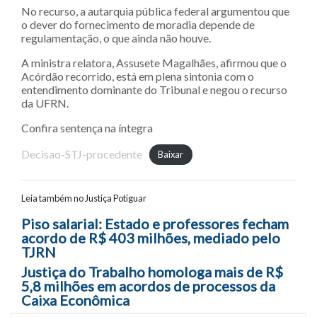
No recurso, a autarquia pública federal argumentou que
o dever do fornecimento de moradia depende de
regulamentação, o que ainda não houve.
A ministra relatora, Assusete Magalhães, afirmou que o
Acórdão recorrido, está em plena sintonia com o
entendimento dominante do Tribunal e negou o recurso
da UFRN.
Confira sentença na íntegra
Decisao-STJ-procedente
Baixar
Leia também no Justiça Potiguar
Navegação entre posts
Piso salarial: Estado e professores fecham
acordo de R$ 403 milhões, mediado pelo
TJRN
Justiça do Trabalho homologa mais de R$
5,8 milhões em acordos de processos da
Caixa Econômica