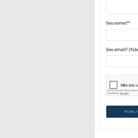
Seu nome?
*
Seu email? (Nã