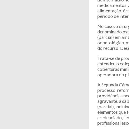
medicamentos, a
alimentação, órt
período de inter
No caso, o ciru
denominado oste
(parcial) em am
odontológico, m
do recurso, De
Trata-se de pro
entendeu o cole
coberturas míni
operadora do pl
A Segunda Câmar
processo, refor
providências ne
agravante, a sa
(parcial), inclu
elementos que fo
credenciado, sen
profissional esc