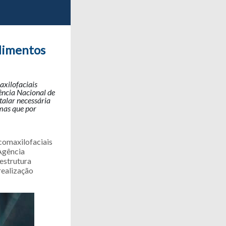
dimentos
axilofaciais
ência Nacional de
talar necessária
 mas que por
comaxilofaciais
Agência
estrutura
realização