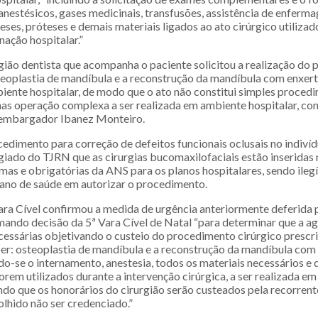
nestésicos, gases medicinais, transfusões, assistência de enferm
eses, próteses e demais materiais ligados ao ato cirúrgico utilizad
nação hospitalar.”
rgião dentista que acompanha o paciente solicitou a realização do
oplastia de mandíbula e a reconstrução da mandíbula com enxer
biente hospitalar, de modo que o ato não constitui simples proced
as operação complexa a ser realizada em ambiente hospitalar, conc
sembargador Ibanez Monteiro.
cedimento para correção de defeitos funcionais oclusais no indiví
giado do TJRN que as cirurgias bucomaxilofaciais estão inseridas 
mas e obrigatórias da ANS para os planos hospitalares, sendo ilegí
ano de saúde em autorizar o procedimento.
a Cível confirmou a medida de urgência anteriormente deferida p
mando decisão da 5ª Vara Cível de Natal “para determinar que a a
cessárias objetivando o custeio do procedimento cirúrgico prescr
ber: osteoplastia de mandíbula e a reconstrução da mandíbula com
indo-se o internamento, anestesia, todos os materiais necessários e
rem utilizados durante a intervenção cirúrgica, a ser realizada em
do que os honorários do cirurgião serão custeados pela recorrente,
olhido não ser credenciado.”