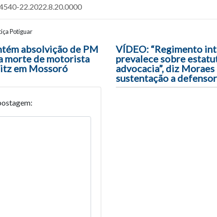
14540-22.2022.8.20.0000
iça Potiguar
ão entre posts
ntém absolvição de PM
VÍDEO: “Regimento int
a morte de motorista
prevalece sobre estatu
litz em Mossoró
advocacia”, diz Moraes
sustentação a defensor
postagem: