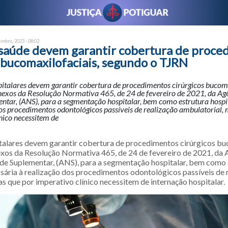
embro, 2023 - 08:02
 saúde devem garantir cobertura de proce
 bucomaxilofaciais, segundo o TJRN
pitalares devem garantir cobertura de procedimentos cirúrgicos bucom
Anexos da Resolução Normativa 465, de 24 de fevereiro de 2021, da Ag
ntar, (ANS), para a segmentação hospitalar, bem como estrutura hospi
os procedimentos odontológicos passíveis de realização ambulatorial,
nico necessitem de
talares devem garantir cobertura de procedimentos cirúrgicos bu
exos da Resolução Normativa 465, de 24 de fevereiro de 2021, da 
de Suplementar, (ANS), para a segmentação hospitalar, bem como 
ssária à realização dos procedimentos odontológicos passíveis de 
s que por imperativo clínico necessitem de internação hospitalar.