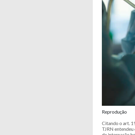
Reprodução
Citando o art. 
TJRN entendeu q
de internação h