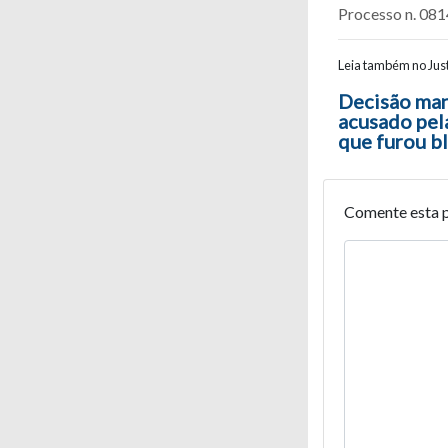
Processo n. 08
Leia também no Just
Navegaç
Decisão ma
acusado pel
que furou b
Comente esta 