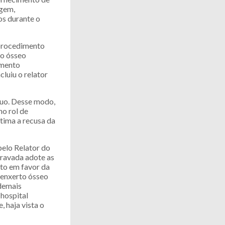
agem,
os durante o
 procedimento
to ósseo
imento
luiu o relator
duo. Desse modo,
no rol de
tima a recusa da
elo Relator do
gravada adote as
ito em favor da
 enxerto ósseo
 demais
 hospital
 haja vista o