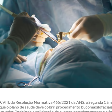
19, VIII, da Resolução Normativa 465/2021 da ANS, a Segunda Câm
ue o plano de saúde deve cobrir procedimento bucomaxilofaciais
ospitalar, “incluindo a solicitação de exames complementares e o 