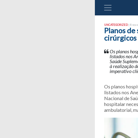
UNCATEGORIZED
| 8 nov
Planos de
cirúrgicos
Os planos hos
listados nos 
Saúde Supleme
à realização d
imperativo clí
Os planos hospi
listados nos An
Nacional de Saú
hospitalar nece
ambulatorial, ma