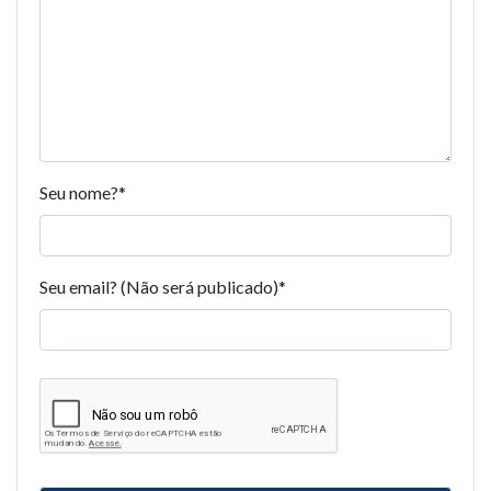
Seu nome?
*
Seu email? (Não será publicado)
*