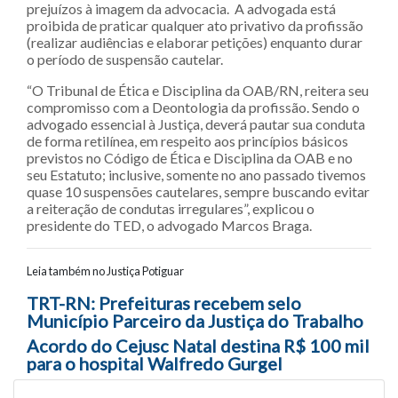
prejuízos à imagem da advocacia. A advogada está
proibida de praticar qualquer ato privativo da profissão
(realizar audiências e elaborar petições) enquanto durar
o período de suspensão cautelar.
“O Tribunal de Ética e Disciplina da OAB/RN, reitera seu
compromisso com a Deontologia da profissão. Sendo o
advogado essencial à Justiça, deverá pautar sua conduta
de forma retilínea, em respeito aos princípios básicos
previstos no Código de Ética e Disciplina da OAB e no
seu Estatuto; inclusive, somente no ano passado tivemos
quase 10 suspensões cautelares, sempre buscando evitar
a reiteração de condutas irregulares”, explicou o
presidente do TED, o advogado Marcos Braga.
Leia também no Justiça Potiguar
Navegação entre posts
TRT-RN: Prefeituras recebem selo
Município Parceiro da Justiça do Trabalho
Acordo do Cejusc Natal destina R$ 100 mil
para o hospital Walfredo Gurgel