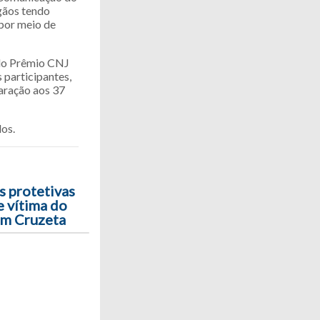
gãos tendo
 por meio de
 do Prêmio CNJ
 participantes,
aração aos 37
os.
s protetivas
e vítima do
em Cruzeta