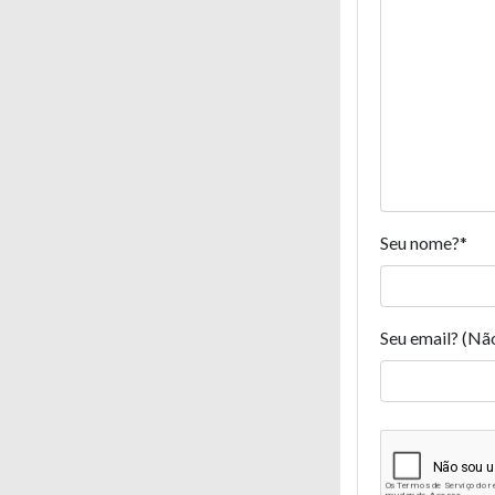
Seu nome?
*
Seu email? (Nã