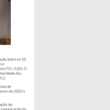
ação entre os 10
o e
(iGovTIC-JUD). O
aturidade dos
IC).
ível de
iores de 2022 e
zação do
 Comunicação do