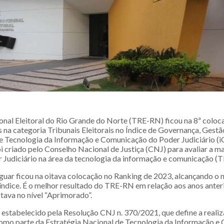
onal Eleitoral do Rio Grande do Norte (TRE-RN) ficou na 8ª coloc
 na categoria Tribunais Eleitorais no Índice de Governança, Gestã
de Tecnologia da Informação e Comunicação do Poder Judiciário 
i criado pelo Conselho Nacional de Justiça (CNJ) para avaliar a m
 Judiciário na área da tecnologia da informação e comunicação (T
guar ficou na oitava colocação no Ranking de 2023, alcançando o n
 índice. É o melhor resultado do TRE-RN em relação aos anos anter
tava no nível “Aprimorado”.
estabelecido pela Resolução CNJ n. 370/2021, que define a reali
mo parte da Estratégia Nacional de Tecnologia da Informação e