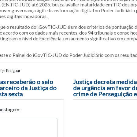
o (ENTIC-JUD) até 2026, busca avaliar maturidade em TIC dos ór
ver governança ágil e transformação digital no Poder Judiciário
ões digitais inovadoras.
ue o resultado do iGovTIC-JUD é um dos critérios de pontuação
e acordo com os dados mais recentes, dos 94 tribunais e conselhos
tingiram o nível de Excelência, um aumento significativo em comp
esse o Painel do iGovTIC-JUD do Poder Judiciário com os resultad
iça Potiguar
ão entre posts
as receberão o selo
Justiça decreta medida
arceiro da Justiça do
de urgência em favor d
sta sexta
crime de Perseguição 
postagem: