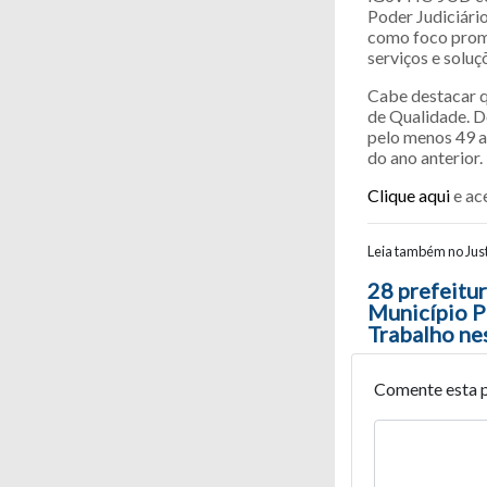
Poder Judiciári
como foco promo
serviços e soluç
Cabe destacar q
de Qualidade. D
pelo menos 49 a
do ano anterior.
Clique aqui
e ac
Leia também no Just
Navegaç
28 prefeitur
Município P
Trabalho ne
Comente esta 