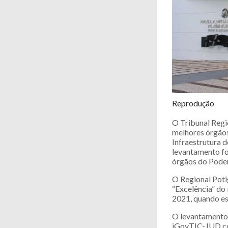
Reprodução
O Tribunal Regi
melhores órgãos
Infraestrutura 
levantamento fo
órgãos do Poder
O Regional Poti
“Excelência” do
2021, quando es
O levantamento 
iGovTIC-JUD co