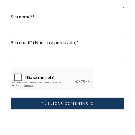
Seu nome?
*
Seu email? (Não será publicado)
*