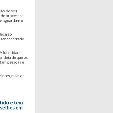
são do seu
 de processos
o e aguardam o
decisão
 ser encerrado
 A identidade
 ideia de que os
ntam pessoas e
iores, mais de
tido e tem
selfies em