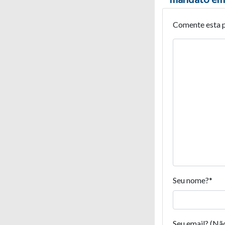
Comente esta 
Seu nome?
*
Seu email? (Nã