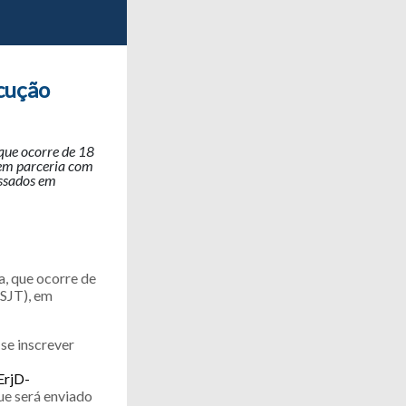
cução
que ocorre de 18
 em parceria com
essados em
a, que ocorre de
CSJT), em
se inscrever
rjD-
ue será enviado