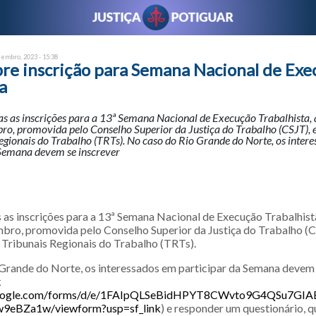
tembro, 2023 - 15:38
re inscrição para Semana Nacional de Exe
a
as as inscrições para a 13ª Semana Nacional de Execução Trabalhista, 
bro, promovida pelo Conselho Superior da Justiça do Trabalho (CSJT),
egionais do Trabalho (TRTs). No caso do Rio Grande do Norte, os inter
 Semana devem se inscrever
s as inscrições para a 13ª Semana Nacional de Execução Trabalhist
mbro, promovida pelo Conselho Superior da Justiça do Trabalho (
 Tribunais Regionais do Trabalho (TRTs).
Grande do Norte, os interessados em participar da Semana devem 
k
.google.com/forms/d/e/1FAIpQLSeBidHPYT8CWvto9G4QSu7GIAE
eBZa1w/viewform?usp=sf_link
) e responder um questionário, q