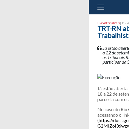
UNCATEGORIZED
| 11 se
TRT-RN ab
Trabalhist
Já estão abert
a 22 de setem
os Tribunais R
participar da
Já estão aberta
18 a 22 de sete
parceria com os
No caso do Rio 
acessando o lin
(
https://docs
G2MIZol36wzw9