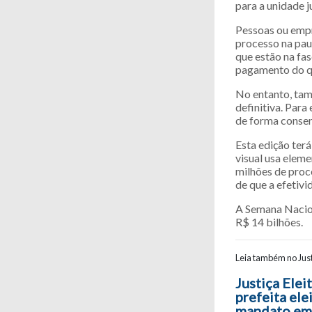
para a unidade j
Pessoas ou empr
processo na pau
que estão na fa
pagamento do qu
No entanto, tam
definitiva. Par
de forma consen
Esta edição ter
visual usa elem
milhões de proc
de que a efetiv
A Semana Nacion
R$ 14 bilhões.
Leia também no Just
Navegaç
Justiça Elei
prefeita el
mandato em