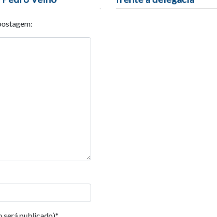
postagem:
o será publicado)
*