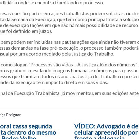
udiciária onde se encontra tramitando o processo.
esas que são partes em ações trabalhistas podem solicitar a inclu
ta da Semana da Execução, que tem como principal meta a solução
se de execução (ações em que não há mais possibilidade de recurs
e foi definido em juízo).
bém podem ser incluídas nas pautas ações que ainda não tiveram 
a essas demandas na fase pré-execução, o processo também poderá
sual por um acordo mediado pela Justiça do Trabalho.
á como slogan “Processos são vidas – A Justiça além dos números”.
entos gráficos mesclando imagens humanas e números para passar a
essos que tramitam todos os anos na Justiça do Trabalho represe
idade da execução tem impacto direto em suas vidas.
al da Execução Trabalhista já movimentou, em suas edições anter
iça Potiguar
ão entre posts
toral cassa segunda
VÍDEO: Advogado é de
eita dentro do mesmo
celular apreendido por 
 Pedro Velho
frente a delegacia