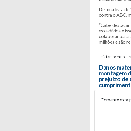
De uma lista de
contra o ABC, m
“Cabe destacar 
essa dívida e iss
colaborar para a
milhões e são re
Leia também no Just
Navegaç
Danos materi
montagem de
prejuízo de 
cumpriment
Comente esta 