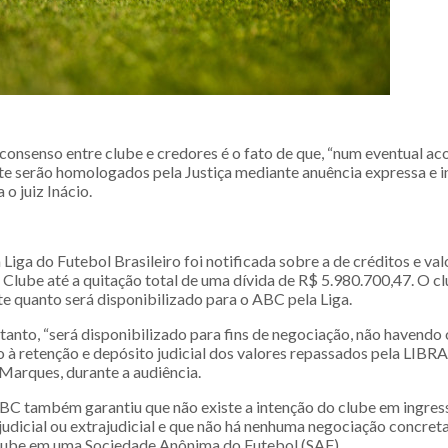
consenso entre clube e credores é o fato de que, “num eventual a
te serão homologados pela Justiça mediante anuência expressa e i
 o juiz Inácio.
Liga do Futebol Brasileiro foi notificada sobre a de créditos e va
Clube até a quitação total de uma dívida de R$ 5.980.700,47. O c
e quanto será disponibilizado para o ABC pela Liga.
ntanto, “será disponibilizado para fins de negociação, não havendo
 à retenção e depósito judicial dos valores repassados pela LIBRA
 Marques, durante a audiência.
ABC também garantiu que não existe a intenção do clube em ingre
judicial ou extrajudicial e que não há nenhuma negociação concret
lube em uma Sociedade Anônima do Futebol (SAF).