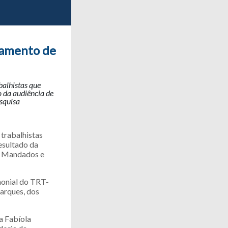
gamento de
balhistas que
o da audiência de
squisa
trabalhistas
resultado da
de Mandados e
monial do TRT-
arques, dos
a Fabíola