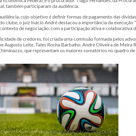
xa Econômica Federal, e o procurador Tiago Fernandes, da Procura
l, também participaram da audiência.
udiência, cujo objetivo é definir formas de pagamento das dívidas
do clube, o juiz Inácio André destacou a importância da execução “
contexto de negociação, com a participação ativa e colaborativa d
licidade de credores, foi criada uma comissão formada pelos advo
ipe Augusto Leite, Tales Rocha Barbalho, André Oliveira de Meira R
himinazzo, que representam os maiores somatórios no quadro de