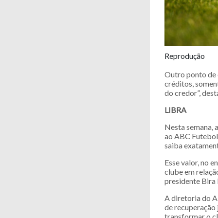
Reprodução
Outro ponto de 
créditos, somen
do credor”, desta
LIBRA
Nesta semana, a 
ao ABC Futebol 
saiba exatament
Esse valor, no e
clube em relação
presidente Bira
A diretoria do 
de recuperação 
transformar o c