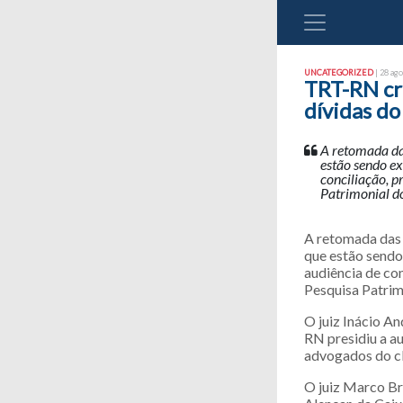
UNCATEGORIZED
| 28 ago
TRT-RN cr
dívidas d
A retomada das
estão sendo ex
conciliação, 
Patrimonial d
A retomada das 
que estão sendo 
audiência de co
Pesquisa Patrim
O juiz Inácio A
RN presidiu a a
advogados do cl
O juiz Marco Br