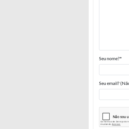
Seu nome?
*
Seu email? (Nã