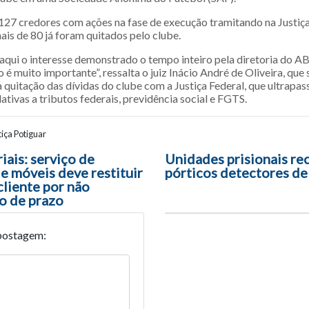
 127 credores com ações na fase de execução tramitando na Justiç
ais de 80 já foram quitados pelo clube.
aqui o interesse demonstrado o tempo inteiro pela diretoria do A
o é muito importante”, ressalta o juiz Inácio André de Oliveira, que 
 quitação das dívidas do clube com a Justiça Federal, que ultrapa
lativas a tributos federais, previdência social e FGTS.
iça Potiguar
ão entre posts
ais: serviço de
Unidades prisionais r
 móveis deve restituir
pórticos detectores de
cliente por não
o de prazo
postagem: