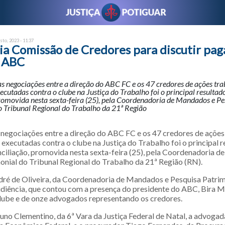
sto, 2023 - 11:37
ia Comissão de Credores para discutir pa
o ABC
 negociações entre a direção do ABC FC e os 47 credores de ações tra
ecutadas contra o clube na Justiça do Trabalho foi o principal resultad
promovida nesta sexta-feira (25), pela Coordenadoria de Mandados e Pe
o Tribunal Regional do Trabalho da 21ª Região
negociações entre a direção do ABC FC e os 47 credores de ações 
executadas contra o clube na Justiça do Trabalho foi o principal 
nciliação, promovida nesta sexta-feira (25), pela Coordenadoria 
onial do Tribunal Regional do Trabalho da 21ª Região (RN).
ndré de Oliveira, da Coordenadoria de Mandados e Pesquisa Patri
udiência, que contou com a presença do presidente do ABC, Bira M
ube e de onze advogados representando os credores.
uno Clementino, da 6ª Vara da Justiça Federal de Natal, a advogad