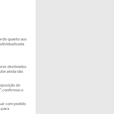
cordo quanto aos
ndividualizada
lores destinados
lube ainda não
 oposição do
”, confirmou o
ssar com pedido
a para