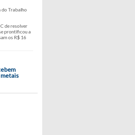
a do Trabalho
BC de resolver
se prontificou a
ssam os R$ 16
ecebem
 metais