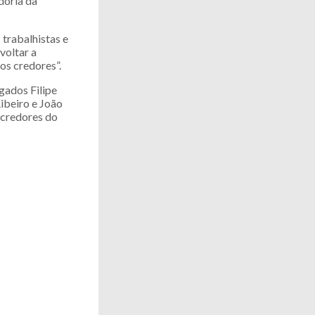
doria da
 trabalhistas e
voltar a
os credores”.
gados Filipe
ibeiro e João
 credores do