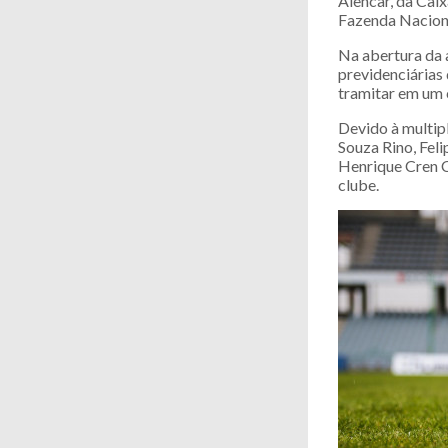
Alencar, da Cai
Fazenda Naciona
Na abertura da a
previdenciárias 
tramitar em um 
Devido à multip
Souza Rino, Fel
Henrique Cren C
clube.