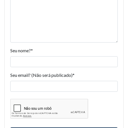
Seu nome?
*
Seu email? (Não será publicado)
*