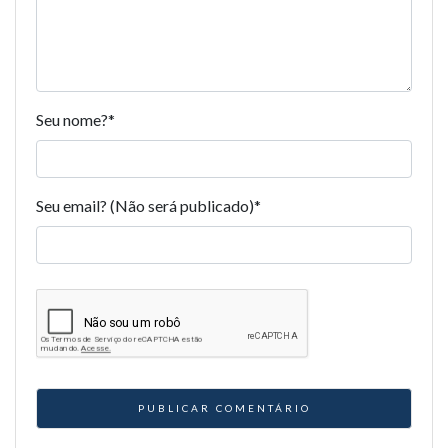
Seu nome?
*
Seu email? (Não será publicado)
*