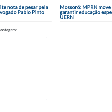
ão entre posts
e nota de pesar pela
Mossoró: MPRN move 
vogado Pablo Pinto
garantir educação espe
UERN
postagem: