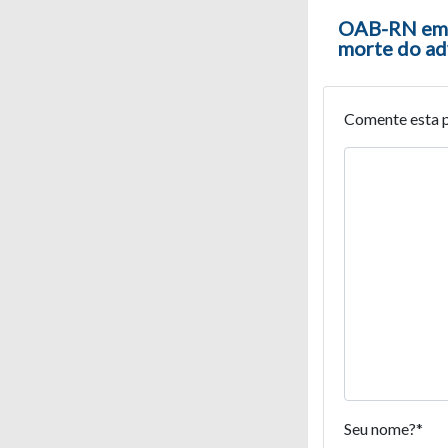
Navegaç
OAB-RN emit
morte do ad
Comente esta 
Seu nome?
*