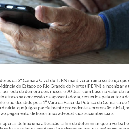
ores da 3ª Câmara Cível do TJRN mantiveram uma sentença que
evidência do Estado do Rio Grande do Norte (IPERN) a indenizar, a
o período de demora dois meses e 20 dias, com base no valor de su
lo atraso na concessão da aposentadoria, requerida pela autora d
efere ao decidido pela 1ª Vara da Fazenda Pública da Comarca de 
rdinária, que julgou parcialmente procedente a pretensão inicial,
 ao pagamento de honorários advocatícios sucumbenciais.
r apenas definiu uma alteração, a fim de determinar que a verba h
ida sobre o valor da condenação e destacou que, nas ações em que 