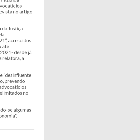
dvocatícios
vista no artigo
 da Justiça
ela
1”, acrescidos
o até
/2021- desde já
 relatora, a
e “desinfluente
ão, prevendo
 advocatícios
elimitados no
ndo-se algumas
onomia”,