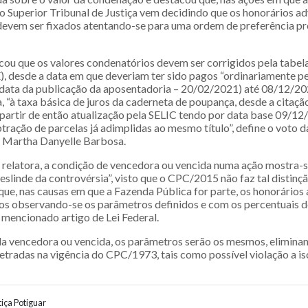
 o Superior Tribunal de Justiça vem decidindo que os honorários a
evem ser fixados atentando-se para uma ordem de preferência pre
cou que os valores condenatórios devem ser corrigidos pela tabela
), desde a data em que deveriam ter sido pagos “ordinariamente p
data da publicação da aposentadoria – 20/02/2021) até 08/12/202
, “à taxa básica de juros da caderneta de poupança, desde a citaçã
partir de então atualização pela SELIC tendo por data base 09/12
tração de parcelas já adimplidas ao mesmo título”, define o voto da
 Martha Danyelle Barbosa.
 relatora, a condição de vencedora ou vencida numa ação mostra-s
eslinde da controvérsia”, visto que o CPC/2015 não faz tal distinç
ue, nas causas em que a Fazenda Pública for parte, os honorários
os observando-se os parâmetros definidos e com os percentuais d
 mencionado artigo de Lei Federal.
a vencedora ou vencida, os parâmetros serão os mesmos, elimina
etradas na vigência do CPC/1973, tais como possível violação a is
iça Potiguar