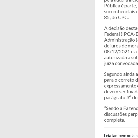
Pública é parte,
sucumbenciais d
85, do CPC.
A decisão desta
Federal (IPCA-E
Administração (
de juros de mora
08/12/2021 e a 
autorizada a sub
juíza convocada
Segundo ainda a
para o correto d
expressamente q
devem ser fixad
parágrafo 3º do
“Sendo a Fazend
discussões perp
completa.
Leia também no Just