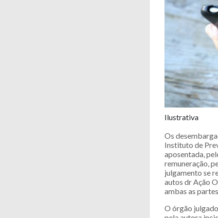
Ilustrativa
Os desembargad
Instituto de Pr
aposentada, pel
remuneração, pe
julgamento se r
autos dr Ação O
ambas as partes
O órgão julgado
pela autora inc