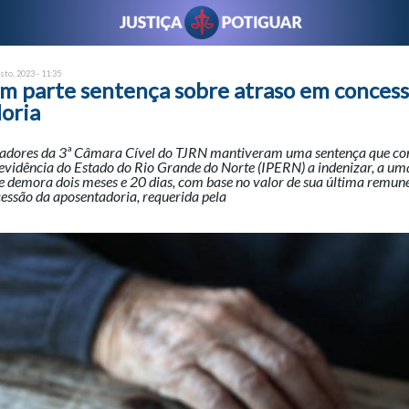
sto, 2023 - 11:35
m parte sentença sobre atraso em conces
oria
adores da 3ª Câmara Cível do TJRN mantiveram uma sentença que co
revidência do Estado do Rio Grande do Norte (IPERN) a indenizar, a u
e demora dois meses e 20 dias, com base no valor de sua última remun
essão da aposentadoria, requerida pela