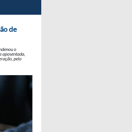
são de
ndenou o
ma aposentada,
eração, pelo