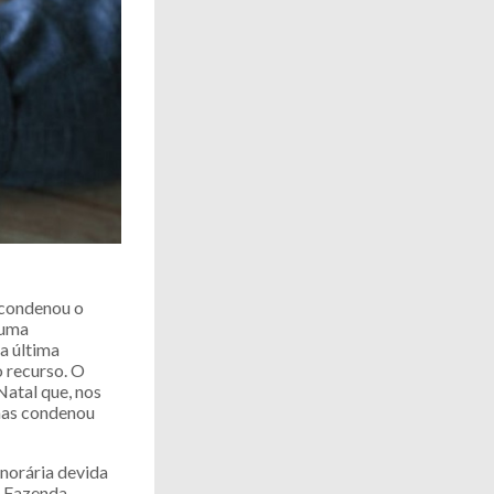
 condenou o
 uma
a última
o recurso. O
Natal que, nos
 mas condenou
onorária devida
a Fazenda