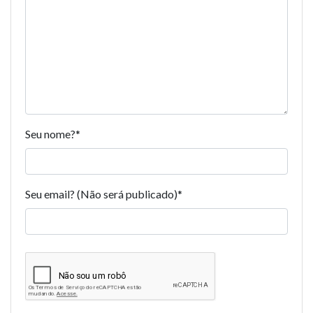
Seu nome?
*
Seu email? (Não será publicado)
*