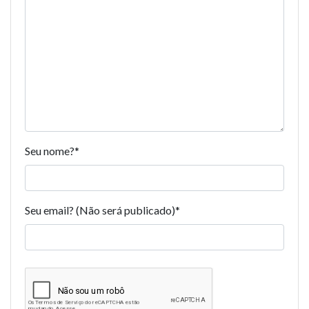
Seu nome?
*
Seu email? (Não será publicado)
*