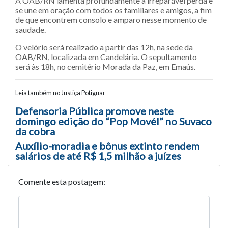
A OAB/RN lamenta profundamente a irreparável perda e
se une em oração com todos os familiares e amigos, a fim
de que encontrem consolo e amparo nesse momento de
saudade.
O velório será realizado a partir das 12h, na sede da
OAB/RN, localizada em Candelária. O sepultamento
será às 18h, no cemitério Morada da Paz, em Emaús.
Leia também no Justiça Potiguar
Navegação entre posts
Defensoria Pública promove neste
domingo edição do “Pop Movél” no Suvaco
da cobra
Auxílio-moradia e bônus extinto rendem
salários de até R$ 1,5 milhão a juízes
Comente esta postagem: