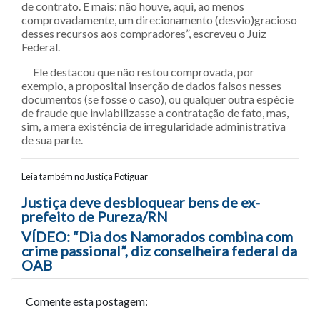
de contrato. E mais: não houve, aqui, ao menos
comprovadamente, um direcionamento (desvio)gracioso
desses recursos aos compradores”, escreveu o Juiz
Federal.
Ele destacou que não restou comprovada, por
exemplo, a proposital inserção de dados falsos nesses
documentos (se fosse o caso), ou qualquer outra espécie
de fraude que inviabilizasse a contratação de fato, mas,
sim, a mera existência de irregularidade administrativa
de sua parte.
Leia também no Justiça Potiguar
Navegação entre posts
Justiça deve desbloquear bens de ex-
prefeito de Pureza/RN
VÍDEO: “Dia dos Namorados combina com
crime passional”, diz conselheira federal da
OAB
Comente esta postagem: