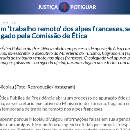
o, 2023 - 17:14
m ‘trabalho remoto’ dos alpes franceses, s
igado pela Comissão de Ética
Ética Pública da Presidência abriu um processo de apuração ética con
au, ex-sescretário executivo do Ministério do Turismo, flagrado em fe
ada de trabalho remoto nos alpes franceses. O colegiado vai apurar 
mações falsas em sua agenda oficial, durante viagem ao exterior com a
Nicolau (Foto: Reprodução/Instagram)
tica Pública da Presidência abriu um processo de apuração ética 
u, ex-sescretário executivo do Ministério do Turismo, flagrado e
temporada de trabalho remoto nos alpes franceses.
 apurar porque Nicolau divulgou informações falsas em sua agenda 
ior com amigos. Ele mantinha na agenda oficial que cumpria “desp
tério do Turismo, em Brasília, quando, na verdade, estava a 8.732