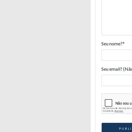
Seu nome?
*
Seu email? (Nã