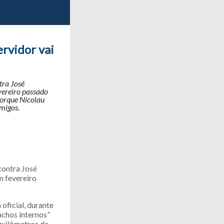
ervidor vai
tra José
vereiro passado
porque Nicolau
migos.
contra José
m fevereiro
oficial, durante
achos internos”
 quilômetros da