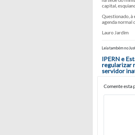
capital, esquian
Questionado, à 
agenda normal d
Lauro Jardim
Leia também no Just
Navegaç
IPERN e Est
regularizar
servidor ina
Comente esta 