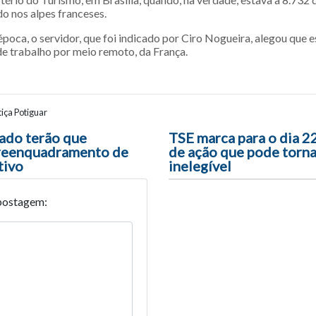
do nos alpes franceses.
época, o servidor, que foi indicado por Ciro Nogueira, alegou que
e trabalho por meio remoto, da França.
iça Potiguar
ão entre posts
ado terão que
TSE marca para o dia 2
 reenquadramento de
de ação que pode torn
tivo
inelegível
postagem: