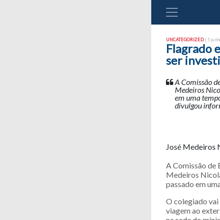
UNCATEGORIZED
| 5 junh
Flagrado e
ser invest
A Comissão de 
Medeiros Nicol
em uma tempor
divulgou infor
José Medeiros 
A Comissão de É
Medeiros Nicola
passado em uma 
O colegiado vai
viagem ao exter
na sede do minis