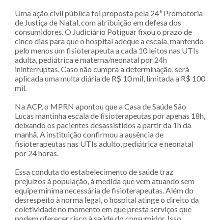
Uma ação civil pública foi proposta pela 24ª Promotoria
de Justiça de Natal, com atribuição em defesa dos
consumidores. O Judiciário Potiguar fixou o prazo de
cinco dias para que o hospital adeque a escala, mantendo
pelo menos um fisioterapeuta a cada 10 leitos nas UTIs
adulta, pediátrica e materna/neonatal por 24h
ininterruptas. Caso não cumpra a determinação, será
aplicada uma multa diária de R$ 10 mil, limitada a R$ 100
mil.
Na ACP, o MPRN apontou que a Casa de Saúde São
Lucas mantinha escala de fisioterapeutas por apenas 18h,
deixando os pacientes desassistidos a partir da 1h da
manhã. A instituição confirmou a ausência de
fisioterapeutas nas UTIs adulto, pediátrica e neonatal
por 24 horas.
Essa conduta do estabelecimento de saúde traz
prejuízos à população, à medida que vem atuando sem
equipe mínima necessária de fisioterapeutas. Além do
desrespeito à norma legal, o hospital atinge o direito da
coletividade no momento em que presta serviços que
podem oferecer risco à saúde do consumidor. Isso