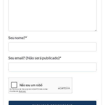
Seu nome?
*
Seu email? (Não será publicado)
*