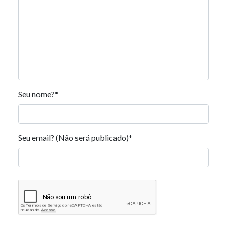
Seu nome?
*
Seu email? (Não será publicado)
*