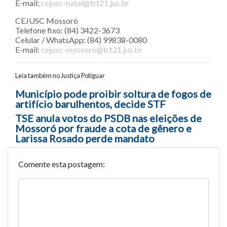
E-mail:
cejusc-natal@trt21.jus.br
CEJUSC Mossoró
Telefone fixo: (84) 3422-3673
Celular / WhatsApp: (84) 99838-0080
E-mail:
cejusc-mossoro@trt21.jus.br
Leia também no Justiça Potiguar
Navegação entre posts
Município pode proibir soltura de fogos de
artifício barulhentos, decide STF
TSE anula votos do PSDB nas eleições de
Mossoró por fraude a cota de gênero e
Larissa Rosado perde mandato
Comente esta postagem: