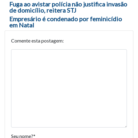
Navegação entre posts
Fuga ao avistar polícia não justifica invasão
de domicílio, reitera STJ
Empresário é condenado por feminicídio
em Natal
Comente esta postagem:
Seu nome?
*