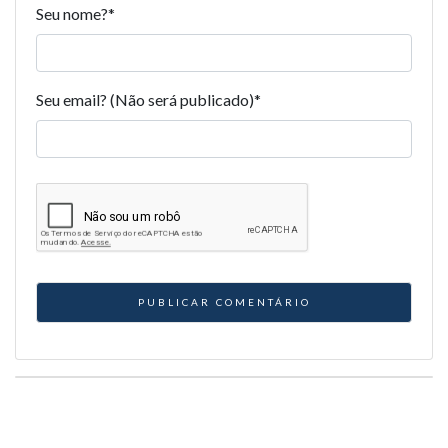
Seu nome?
*
Seu email? (Não será publicado)
*