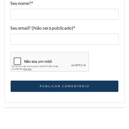
Seu nome?
*
Seu email? (Não será publicado)
*