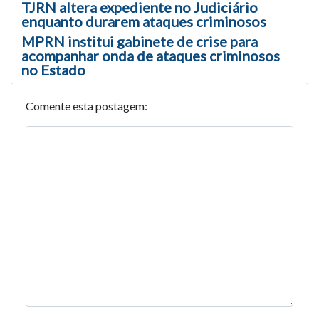
Navegação entre posts
TJRN altera expediente no Judiciário
enquanto durarem ataques criminosos
MPRN institui gabinete de crise para
acompanhar onda de ataques criminosos
no Estado
Comente esta postagem: