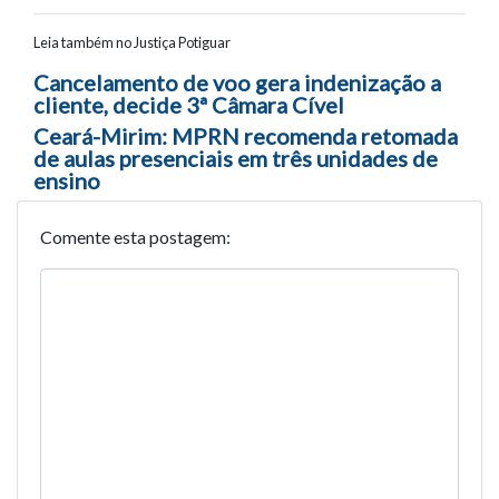
Leia também no Justiça Potiguar
Navegação entre posts
Cancelamento de voo gera indenização a
cliente, decide 3ª Câmara Cível
Ceará-Mirim: MPRN recomenda retomada
de aulas presenciais em três unidades de
ensino
Comente esta postagem: