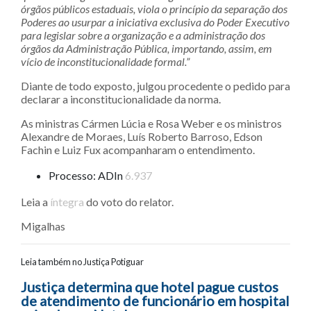
órgãos públicos estaduais, viola o princípio da separação dos
Poderes ao usurpar a iniciativa exclusiva do Poder Executivo
para legislar sobre a organização e a administração dos
órgãos da Administração Pública, importando, assim, em
vício de inconstitucionalidade formal.”
Diante de todo exposto, julgou procedente o pedido para
declarar a inconstitucionalidade da norma.
As ministras Cármen Lúcia e Rosa Weber e os ministros
Alexandre de Moraes, Luís Roberto Barroso, Edson
Fachin e Luiz Fux acompanharam o entendimento.
Processo: ADIn
6.937
Leia a
íntegra
do voto do relator.
Migalhas
Leia também no Justiça Potiguar
Navegação entre posts
Justiça determina que hotel pague custos
de atendimento de funcionário em hospital