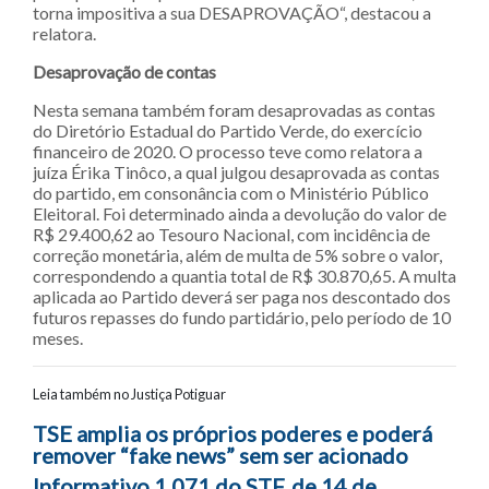
torna impositiva a sua DESAPROVAÇÃO“, destacou a
relatora.
Desaprovação de contas
Nesta semana também foram desaprovadas as contas
do Diretório Estadual do Partido Verde, do exercício
financeiro de 2020. O processo teve como relatora a
juíza Érika Tinôco, a qual julgou desaprovada as contas
do partido, em consonância com o Ministério Público
Eleitoral. Foi determinado ainda a devolução do valor de
R$ 29.400,62 ao Tesouro Nacional, com incidência de
correção monetária, além de multa de 5% sobre o valor,
correspondendo a quantia total de R$ 30.870,65. A multa
aplicada ao Partido deverá ser paga nos descontado dos
futuros repasses do fundo partidário, pelo período de 10
meses.
Leia também no Justiça Potiguar
Navegação entre posts
TSE amplia os próprios poderes e poderá
remover “fake news” sem ser acionado
Informativo 1.071 do STF, de 14 de