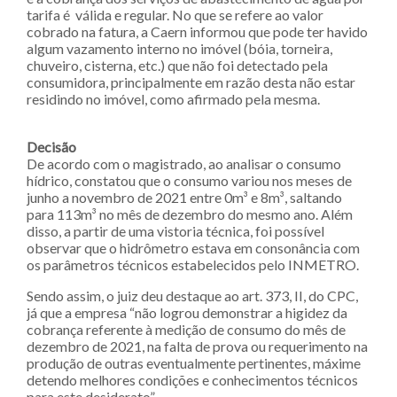
tarifa é válida e regular. No que se refere ao valor
cobrado na fatura, a Caern informou que pode ter havido
algum vazamento interno no imóvel (bóia, torneira,
chuveiro, cisterna, etc.) que não foi detectado pela
consumidora, principalmente em razão desta não estar
residindo no imóvel, como afirmado pela mesma.
Decisão
De acordo com o magistrado, ao analisar o consumo
hídrico, constatou que o consumo variou nos meses de
junho a novembro de 2021 entre 0m³ e 8m³, saltando
para 113m³ no mês de dezembro do mesmo ano. Além
disso, a partir de uma vistoria técnica, foi possível
observar que o hidrômetro estava em consonância com
os parâmetros técnicos estabelecidos pelo INMETRO.
Sendo assim, o juiz deu destaque ao art. 373, II, do CPC,
já que a empresa “não logrou demonstrar a higidez da
cobrança referente à medição de consumo do mês de
dezembro de 2021, na falta de prova ou requerimento na
produção de outras eventualmente pertinentes, máxime
detendo melhores condições e conhecimentos técnicos
para este desiderato”.