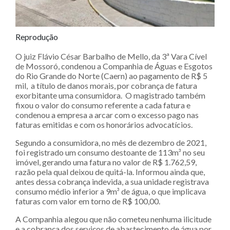
Reprodução
O juiz Flávio César Barbalho de Mello, da 3ª Vara Cível
de Mossoró, condenou a Companhia de Águas e Esgotos
do Rio Grande do Norte (Caern) ao pagamento de R$ 5
mil, a título de danos morais, por cobrança de fatura
exorbitante uma consumidora. O magistrado também
fixou o valor do consumo referente a cada fatura e
condenou a empresa a arcar com o excesso pago nas
faturas emitidas e com os honorários advocatícios.
Segundo a consumidora, no mês de dezembro de 2021,
foi registrado um consumo destoante de 113m³ no seu
imóvel, gerando uma fatura no valor de R$ 1.762,59,
razão pela qual deixou de quitá-la. Informou ainda que,
antes dessa cobrança indevida, a sua unidade registrava
consumo médio inferior a 9m³ de água, o que implicava
faturas com valor em torno de R$ 100,00.
A Companhia alegou que não cometeu nenhuma ilicitude
e a cobrança dos serviços de abastecimento de água por