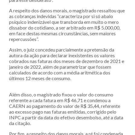
A respeito dos danos morais, o magistrado ressaltou que
as cobranças indevidas “caracteriza por si só abalo
psíquico indenizável que transborda em muito o mero
dissabor do cotidiano, a ser arbitrado em R$ 5.000,00,
em face destas mesmas circunstâncias, sem maiores
repercussões”.
Assim, o juiz concedeu parcialmente a pretensão da
autora da ação para declarar inexistentes os valores
cobrados nas faturas dos meses de dezembro de 2021 e
janeiro de 2022, além de parametrizar que fossem
calculados de acordo com a média aritmética dos
últimos 12 meses de consumo.
Além disso, o magistrado fixou o valor do consumo
referente a cada fatura em R$ 46,71 e condenou a
CAERN ao pagamento do valor de R$ 35,44, referente
ao excesso pago nas faturas emitidas, corrigido pelo
INPC a partir da data do efetivo desembolso, até a data
da citação.
Por fim, a respeito dos danos morais, a ré foi condenada