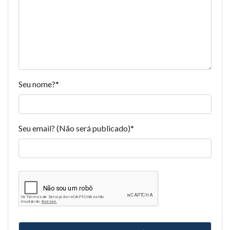
Seu nome?
*
Seu email? (Não será publicado)
*