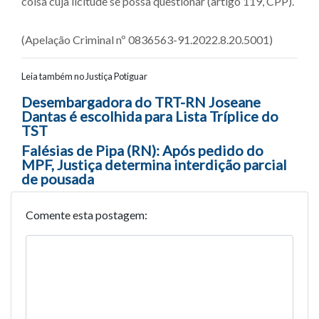
coisa cuja licitude se possa questionar (artigo 119, CPP).
(Apelação Criminal nº 0836563-91.2022.8.20.5001)
Leia também no Justiça Potiguar
Navegação entre posts
Desembargadora do TRT-RN Joseane
Dantas é escolhida para Lista Tríplice do
TST
Falésias de Pipa (RN): Após pedido do
MPF, Justiça determina interdição parcial
de pousada
Comente esta postagem: