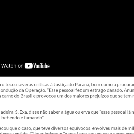
tro teceu severas críticas à Justiça do Paraná, bem como a procur
condução da Operação. “Esse pessoal fez um estrago danado. Anu
 carne do Brasil e provocou um dos maiores prejuízos que se tem n
deira, S. Exa. disse não saber a água ou erva que “esse pessoal lá 
 bebendo e fumando”.
acou que o caso, que teve diversos equívocos, envolveu mais de mi
. Nesse sentido, Gilmar indagou: “o que fazer em um caso como es