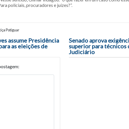
ra policiais, procuradores e juízes?”.
iça Potiguar
ão entre posts
ves assume Presidência
Senado aprova exigênci
ara as eleições de
superior para técnicos
Judiciário
postagem: