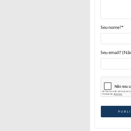
Seu nome?
*
Seu email? (Nã