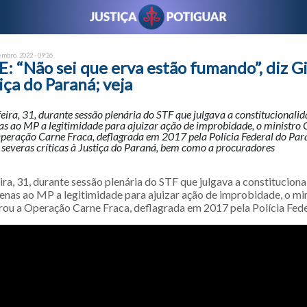
embro, 2022 - 09:26
 “Não sei que erva estão fumando”, diz G
iça do Paraná; veja
eira, 31, durante sessão plenária do STF que julgava a constitucional
as ao MP a legitimidade para ajuizar ação de improbidade, o ministro
peração Carne Fraca, deflagrada em 2017 pela Polícia Federal do Para
 severas críticas à Justiça do Paraná, bem como a procuradores
ra, 31, durante sessão plenária do STF que julgava a constitucion
enas ao MP a legitimidade para ajuizar ação de improbidade, o mi
u a Operação Carne Fraca, deflagrada em 2017 pela Polícia Fede