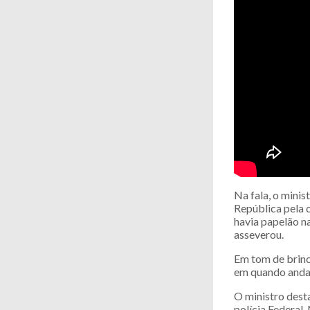
Na fala, o minis
República pela 
havia papelão na
asseverou.
Em tom de brinca
em quando anda
O ministro dest
polícia Federal