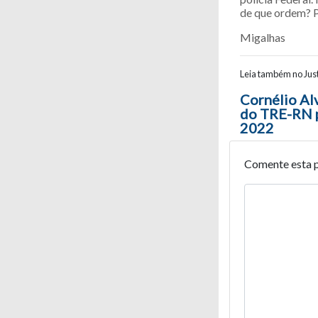
de que ordem? Pa
Migalhas
Leia também no Just
Navegaç
Cornélio Al
do TRE-RN p
2022
Comente esta 