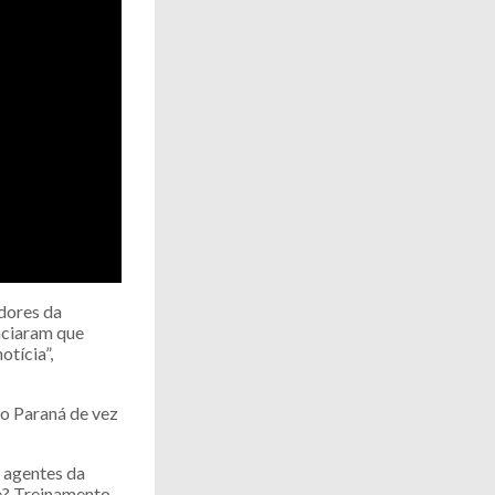
adores da
nciaram que
otícia”,
no Paraná de vez
l agentes da
se? Treinamento