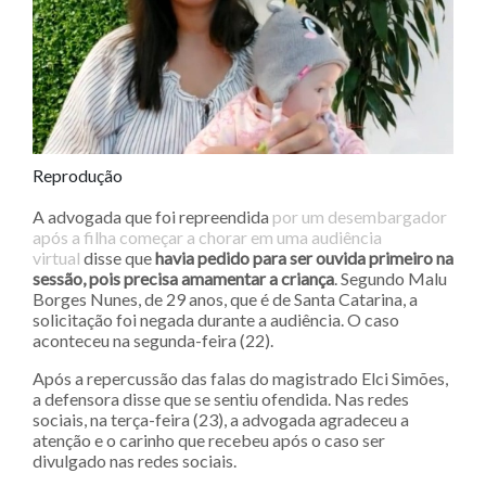
Reprodução
A advogada que foi repreendida
por um desembargador
após a filha começar a chorar em uma audiência
virtual
disse que
havia pedido para ser ouvida primeiro na
sessão, pois precisa amamentar a criança
. Segundo Malu
Borges Nunes, de 29 anos, que é de Santa Catarina, a
solicitação foi negada durante a audiência. O caso
aconteceu na segunda-feira (22).
Após a repercussão das falas do magistrado Elci Simões,
a defensora disse que se sentiu ofendida. Nas redes
sociais, na terça-feira (23), a advogada agradeceu a
atenção e o carinho que recebeu após o caso ser
divulgado nas redes sociais.