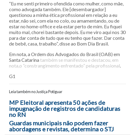
“Eu me senti primeiro ofendida como mulher, como mãe,
como advogada também. Ele [desembargador]
questionou a minha ética profissional em relação a eu
estar, não sei, com ela no colo, ou amamentando, ou de
estar no home-office e ela estar perto de mim. Eu fiquei
muito mal, chorei bastante depois. Eu me viro aqui nos 30
para dar conta de tudo que eu tenho que fazer. Dar conta
de bebê, casa, trabalho”, disse ao Bom Dia Brasil.
Em nota, a Ordem dos Advogados do Brasil (OAB) em
Santa Catarina
também se manifestou e destacou, em
nota,o “constrangimento enfrentado” pela profissional
.
G1
Leia também no Justiça Potiguar
Navegação entre posts
MP Eleitoral apresenta 50 ações de
impugnação de registros de candidaturas
no RN
Guardas municipais não podem fazer
abordagens e revistas, determina o STJ