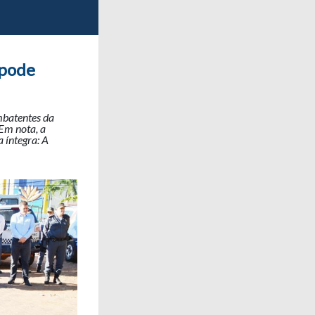
 pode
ombatentes da
 Em nota, a
 íntegra: A