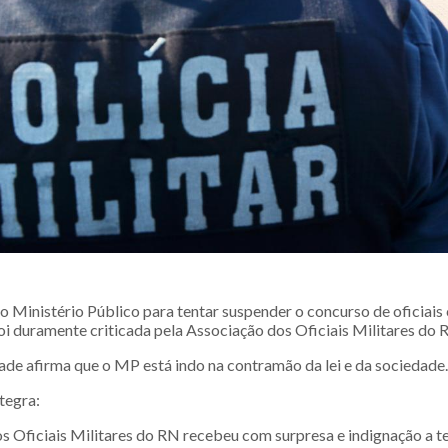
 do Ministério Público para tentar suspender o concurso de oficiai
foi duramente criticada pela Associação dos Oficiais Militares do 
dade afirma que o MP está indo na contramão da lei e da sociedade.
ntegra:
s Oficiais Militares do RN recebeu com surpresa e indignação a t