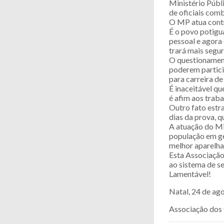
Ministério Públ
de oficiais comb
O MP atua contr
É o povo potigu
pessoal e agora
trará mais segu
O questionament
poderem partici
para carreira de
É inaceitável qu
é afim aos trab
Outro fato estra
dias da prova, 
A atuação do Mi
população em ge
melhor aparelha
Esta Associação 
ao sistema de s
Lamentável!
Natal, 24 de ag
Associação dos 