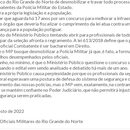
ico do Rio Grande do Norte de desmobilizar e travar todo proces
atentes da Polícia Militar do Estado.
a a própria legislação e a população.
ar que aguarda há 17 anos por um concurso para melhorar a infrae
 o órgão que deveria fiscalizar o cumprimento da lei atua contra 
rança para a população potiguar.
o do Ministério Público tentando abrir para profissionais de tod
par da seleção afronta o regramento. A lei 613/2018 define que o 
 oficial Combatente é ser bacharel em Direito.
e o MP busque desmobilizar a Polícia Militar já que, é fato, a for
alhos desempenhados pelos oficiais.
nho, no mínimo, é que o Ministério Público questione o concurso s
quando o edital vem sendo analisado e debatido há mais de um ano.
nistério Público causa perplexidade porque os profissionais da se
ral esperavam uma postura de defesa do sistema de segurança e d
mento das nossas polícias, mas o MP vem, exatamente, na contra
se mantém confiante no Poder Judiciário, que não permitirá injust
egurança serem praticadas.
osto de 2022
Oficiais Militares do Rio Grande do Norte