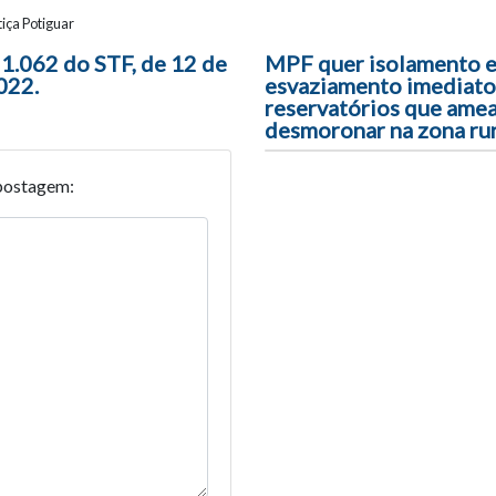
iça Potiguar
ão entre posts
 1.062 do STF, de 12 de
MPF quer isolamento 
022.
esvaziamento imediato
reservatórios que ame
desmoronar na zona rur
postagem: