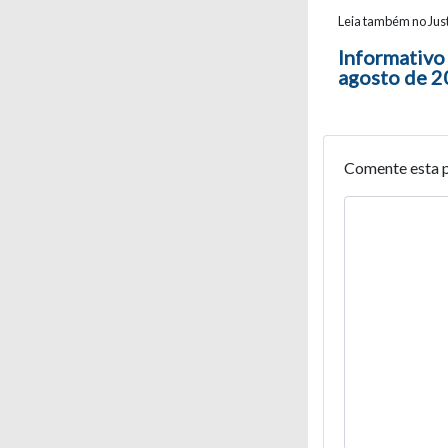
Leia também no Just
Navegaç
Informativo
agosto de 2
Comente esta 