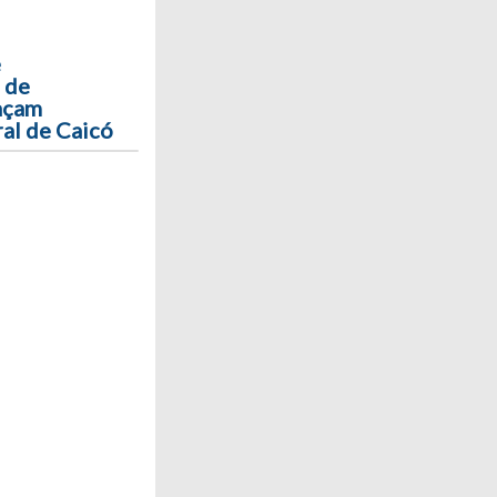
e
 de
açam
al de Caicó