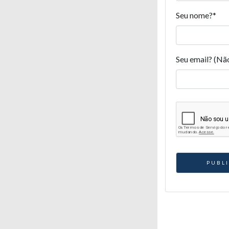
Seu nome?
*
Seu email? (Nã