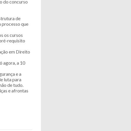
so do concurso
strutura de
um processo que
os os cursos
pré-requisito
mação em Direito
ó agora, a 10
gurança e a
e luta para
mão de tudo.
iças e afrontas