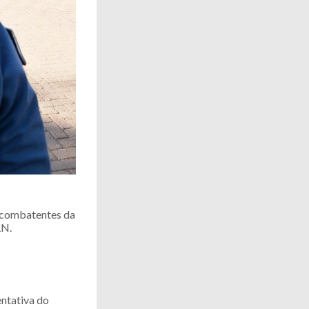
s combatentes da
RN.
entativa do