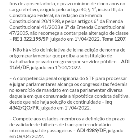
fins de aposentadoria, o prazo mínimo de cinco anos no
cargo efetivo, exigido pelo artigo 40, § 1º, inciso III, da
Constituição Federal, na redação da Emenda
Constitucional 20/1998, e pelos artigos 6º da Emenda
Constitucional 41/2003 e 3º da Emenda Constitucional
47/2005, não recomeça a contar pela alteração de classe
–
RE 1.322.195/SP
, julgado em 1º/04/2022,
Tema 1207
.
– Não há vício de iniciativa de lei na edição de norma de
origem parlamentar que proíba a substituição de
trabalhador privado em greve por servidor público –
ADI
1164/DF
, julgado em 1º/04/2022.
– A competência penal originária do STF para processar
e julgar parlamentares alcança os congressistas federais
no exercício de mandato em casa parlamentar diversa
daquela em que consumada a hipotética conduta delitiva,
desde que não haja solução de continuidade –
Inq
4342/QO/PR
, julgado em 1º/04/2022.
– Compete aos estados-membros a definição do prazo
de validade de bilhetes de transporte rodoviário
intermunicipal de passageiros –
ADI 4289/DF
, julgado
em 08/04/2022.