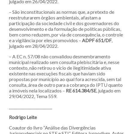
julgado em 26/04/2022.
– São inconstitucionais as normas que, a pretexto de
reestruturarem órgãos ambientais, afastam a
participação da sociedade civil e dos governadores do
desenvolvimento e da formulação de políticas públicas,
bem como reduzem, por via de consequência, o controle
e a vigilância por eles promovidos –
ADPF 651/DF
,
julgado em 28/04/2022.
– A EC n. 57/08 não convalidou desmembramento
municipal realizado sem consulta plebiscitária e, nesse
contexto, não retirou o vício de ilegitimidade ativa
existente nas execuções fiscais que haviam sido
propostas por município ao qual fora acrescida, sem tal
consulta, área de outro para a cobrança do IPTU quanto
a imóveis nela localizados –
RE 614.384/SE
, julgado em
29/04/2022, Tema 559.
________________________
Rodrigo Leite
Coautor do livro “Análise das Divergências
Jurisprudenciais no STF e STJ”, Editora Juspodivm. Autor