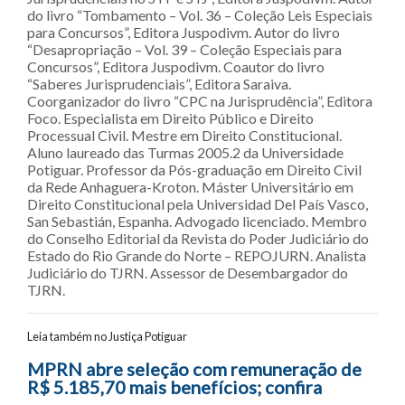
do livro “Tombamento – Vol. 36 – Coleção Leis Especiais
para Concursos”, Editora Juspodivm. Autor do livro
“Desapropriação – Vol. 39 – Coleção Especiais para
Concursos”, Editora Juspodivm. Coautor do livro
“Saberes Jurisprudenciais”, Editora Saraiva.
Coorganizador do livro “CPC na Jurisprudência”, Editora
Foco. Especialista em Direito Público e Direito
Processual Civil. Mestre em Direito Constitucional.
Aluno laureado das Turmas 2005.2 da Universidade
Potiguar. Professor da Pós-graduação em Direito Civil
da Rede Anhaguera-Kroton. Máster Universitário em
Direito Constitucional pela Universidad Del País Vasco,
San Sebastián, Espanha. Advogado licenciado. Membro
do Conselho Editorial da Revista do Poder Judiciário do
Estado do Rio Grande do Norte – REPOJURN. Analista
Judiciário do TJRN. Assessor de Desembargador do
TJRN.
Leia também no Justiça Potiguar
Navegação entre posts
MPRN abre seleção com remuneração de
R$ 5.185,70 mais benefícios; confira