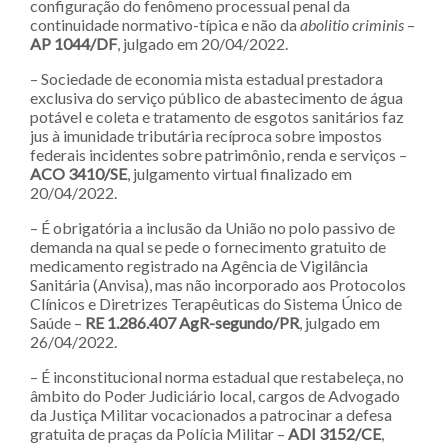
configuração do fenômeno processual penal da
continuidade normativo-típica e não da
abolitio criminis
–
AP 1044/DF
, julgado em 20/04/2022.
– Sociedade de economia mista estadual prestadora
exclusiva do serviço público de abastecimento de água
potável e coleta e tratamento de esgotos sanitários faz
jus à imunidade tributária recíproca sobre impostos
federais incidentes sobre patrimônio, renda e serviços –
ACO 3410/SE
, julgamento virtual finalizado em
20/04/2022.
– É obrigatória a inclusão da União no polo passivo de
demanda na qual se pede o fornecimento gratuito de
medicamento registrado na Agência de Vigilância
Sanitária (Anvisa), mas não incorporado aos Protocolos
Clínicos e Diretrizes Terapêuticas do Sistema Único de
Saúde –
RE 1.286.407 AgR-segundo/PR
, julgado em
26/04/2022.
– É inconstitucional norma estadual que restabeleça, no
âmbito do Poder Judiciário local, cargos de Advogado
da Justiça Militar vocacionados a patrocinar a defesa
gratuita de praças da Polícia Militar –
ADI 3152/CE
,