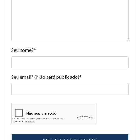
Seu nome?
*
Seu email? (Não será publicado)
*