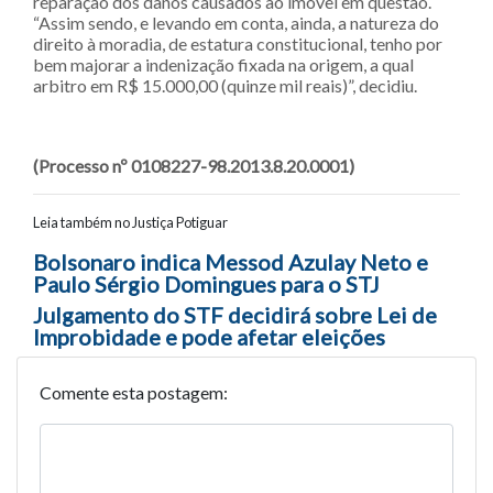
reparação dos danos causados ao imóvel em questão.
“Assim sendo, e levando em conta, ainda, a natureza do
direito à moradia, de estatura constitucional, tenho por
bem majorar a indenização fixada na origem, a qual
arbitro em R$ 15.000,00 (quinze mil reais)”, decidiu.
(Processo nº 0108227-98.2013.8.20.0001)
Leia também no Justiça Potiguar
Navegação entre posts
Bolsonaro indica Messod Azulay Neto e
Paulo Sérgio Domingues para o STJ
Julgamento do STF decidirá sobre Lei de
Improbidade e pode afetar eleições
Comente esta postagem: