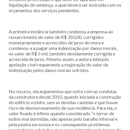
liquidação de sentença, a qual deverá ser instruída com os
orçamentos dos serviços pendentes.
A primeira instância também condenou a empresa ao
ressarcimento do valor de R$ 350,00, corrigidos
monetariamente e acrescidos de juros de mora e
condenou-a a pagar uma indenização por danos morais,
no valor de R$ 5 mil, também devidamente corrigida e
acrescida de juros. Mesmo assim, a autora interpôs
apelação cível requerendo a majoração do valor da
indenização pelos danos morais sofridos.
No recurso, ela argumentou que sofre com as condutas
da construtora desde 2010, quando iniciada a construção
do edifício vizinho, sem as devidas cautelas e que houve
risco de desmoronamento de sua residência. Para ela, o
valor fixado é ínfimo quando considerado “o terror de
noites mal dormidas, não apenas pelo barulho infernal e
pela poeira excessiva e os consequentes problemas
respiratórias advindos, mas especialmente pelo temor de