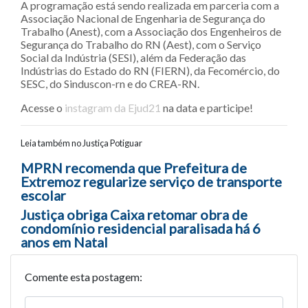
A programação está sendo realizada em parceria com a
Associação Nacional de Engenharia de Segurança do
Trabalho (Anest), com a Associação dos Engenheiros de
Segurança do Trabalho do RN (Aest), com o Serviço
Social da Indústria (SESI), além da Federação das
Indústrias do Estado do RN (FIERN), da Fecomércio, do
SESC, do Sinduscon-rn e do CREA-RN.
Acesse o
instagram da Ejud21
na data e participe!
Leia também no Justiça Potiguar
Navegação entre posts
MPRN recomenda que Prefeitura de
Extremoz regularize serviço de transporte
escolar
Justiça obriga Caixa retomar obra de
condomínio residencial paralisada há 6
anos em Natal
Comente esta postagem: