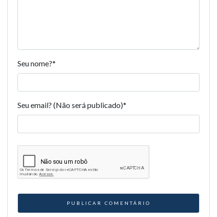
Seu nome?
*
Seu email? (Não será publicado)
*