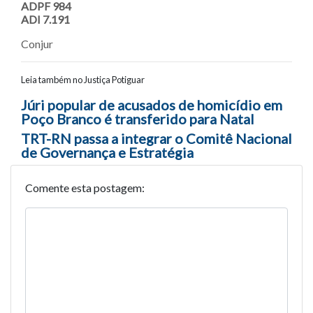
ADPF 984
ADI 7.191
Conjur
Leia também no Justiça Potiguar
Navegação entre posts
Júri popular de acusados de homicídio em
Poço Branco é transferido para Natal
TRT-RN passa a integrar o Comitê Nacional
de Governança e Estratégia
Comente esta postagem: