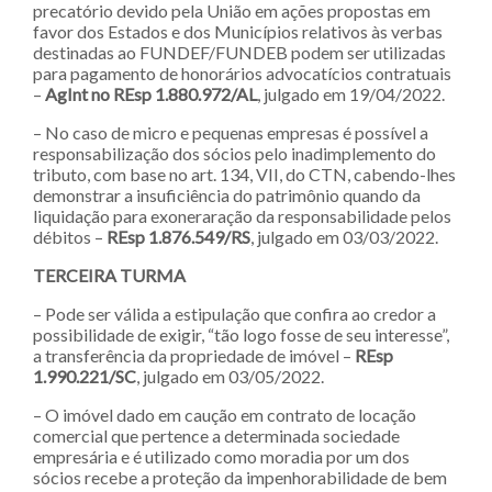
precatório devido pela União em ações propostas em
favor dos Estados e dos Municípios relativos às verbas
destinadas ao FUNDEF/FUNDEB podem ser utilizadas
para pagamento de honorários advocatícios contratuais
–
AgInt no REsp 1.880.972/AL
, julgado em 19/04/2022.
– No caso de micro e pequenas empresas é possível a
responsabilização dos sócios pelo inadimplemento do
tributo, com base no art. 134, VII, do CTN, cabendo-lhes
demonstrar a insuficiência do patrimônio quando da
liquidação para exoneraração da responsabilidade pelos
débitos –
REsp 1.876.549/RS
, julgado em 03/03/2022.
TERCEIRA TURMA
– Pode ser válida a estipulação que confira ao credor a
possibilidade de exigir, “tão logo fosse de seu interesse”,
a transferência da propriedade de imóvel –
REsp
1.990.221/SC
, julgado em 03/05/2022.
– O imóvel dado em caução em contrato de locação
comercial que pertence a determinada sociedade
empresária e é utilizado como moradia por um dos
sócios recebe a proteção da impenhorabilidade de bem