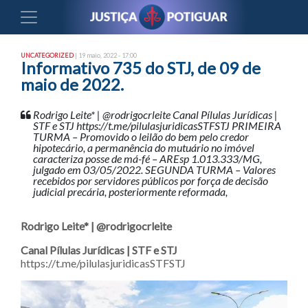
UNCATEGORIZED
| 19 maio, 2022 - 17:00
Informativo 735 do STJ, de 09 de
maio de 2022.
Rodrigo Leite* | @rodrigocrleite Canal Pílulas Jurídicas |
STF e STJ https://t.me/pilulasjuridicasSTFSTJ PRIMEIRA
TURMA – Promovido o leilão do bem pelo credor
hipotecário, a permanência do mutuário no imóvel
caracteriza posse de má-fé – AREsp 1.013.333/MG,
julgado em 03/05/2022. SEGUNDA TURMA – Valores
recebidos por servidores públicos por força de decisão
judicial precária, posteriormente reformada,
Rodrigo Leite* | @rodrigocrleite
Canal Pílulas Jurídicas | STF e STJ
https://t.me/pilulasjuridicasSTFSTJ