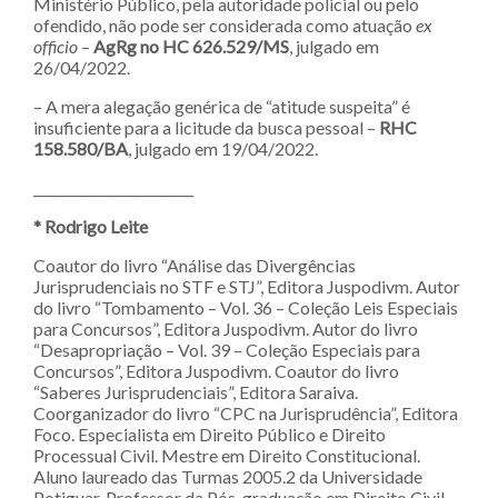
Ministério Público, pela autoridade policial ou pelo
ofendido, não pode ser considerada como atuação
ex
officio
–
AgRg no HC 626.529/MS
, julgado em
26/04/2022.
– A mera alegação genérica de “atitude suspeita” é
insuficiente para a licitude da busca pessoal –
RHC
158.580/BA
, julgado em 19/04/2022.
________________________
* Rodrigo Leite
Coautor do livro “Análise das Divergências
Jurisprudenciais no STF e STJ”, Editora Juspodivm. Autor
do livro “Tombamento – Vol. 36 – Coleção Leis Especiais
para Concursos”, Editora Juspodivm. Autor do livro
“Desapropriação – Vol. 39 – Coleção Especiais para
Concursos”, Editora Juspodivm. Coautor do livro
“Saberes Jurisprudenciais”, Editora Saraiva.
Coorganizador do livro “CPC na Jurisprudência”, Editora
Foco. Especialista em Direito Público e Direito
Processual Civil. Mestre em Direito Constitucional.
Aluno laureado das Turmas 2005.2 da Universidade
Potiguar. Professor da Pós-graduação em Direito Civil