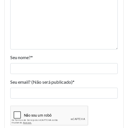
Seu nome?
*
Seu email? (Não será publicado)
*