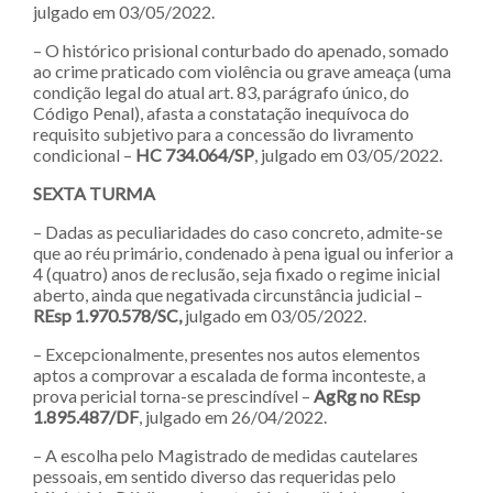
julgado em 03/05/2022.
– O histórico prisional conturbado do apenado, somado
ao crime praticado com violência ou grave ameaça (uma
condição legal do atual art. 83, parágrafo único, do
Código Penal), afasta a constatação inequívoca do
requisito subjetivo para a concessão do livramento
condicional –
HC 734.064/SP
, julgado em 03/05/2022.
SEXTA TURMA
– Dadas as peculiaridades do caso concreto, admite-se
que ao réu primário, condenado à pena igual ou inferior a
4 (quatro) anos de reclusão, seja fixado o regime inicial
aberto, ainda que negativada circunstância judicial –
REsp 1.970.578/SC,
julgado em 03/05/2022.
– Excepcionalmente, presentes nos autos elementos
aptos a comprovar a escalada de forma inconteste, a
prova pericial torna-se prescindível –
AgRg no REsp
1.895.487/DF
, julgado em 26/04/2022.
– A escolha pelo Magistrado de medidas cautelares
pessoais, em sentido diverso das requeridas pelo