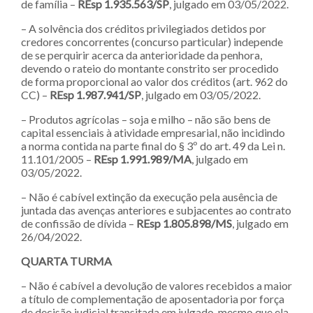
de família –
REsp 1.935.563/SP
, julgado em 03/05/2022.
– A solvência dos créditos privilegiados detidos por
credores concorrentes (concurso particular) independe
de se perquirir acerca da anterioridade da penhora,
devendo o rateio do montante constrito ser procedido
de forma proporcional ao valor dos créditos (art. 962 do
CC) –
REsp 1.987.941/SP
, julgado em 03/05/2022.
– Produtos agrícolas – soja e milho – não são bens de
capital essenciais à atividade empresarial, não incidindo
a norma contida na parte final do § 3º do art. 49 da Lei n.
11.101/2005 –
REsp 1.991.989/MA
, julgado em
03/05/2022.
– Não é cabível extinção da execução pela ausência de
juntada das avenças anteriores e subjacentes ao contrato
de confissão de dívida –
REsp 1.805.898/MS
, julgado em
26/04/2022.
QUARTA TURMA
– Não é cabível a devolução de valores recebidos a maior
a título de complementação de aposentadoria por força
de decisão judicial transitada em julgado, mesmo que ela