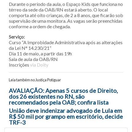
Durante o período da aula, o Espaço Kids que funciona no
térreo da sede da OAB/RN estará aberto. O local
comporta até oito crianças, de 2 a 8 anos, que ficarão sob
supervisão de uma monitora. As vagas serão preenchidas
conforme a ordem de chegada.
Serviço:
Curso “A Improbidade Administrativa após as alterações
da Lei N° 14.230/21”
Dia 11 de maio, a partir das 19h
Sala de aula da OAB/RN
Inscrições
via Doity
Leia também no Justiça Potiguar
Navegação entre posts
AVALIAÇÃO: Apenas 5 cursos de Direito,
dos 26 existentes no RN, são
recomendados pela OAB; confira lista
União deve indenizar advogado de Lula em
R$ 50 mil por grampo em escritório, decide
TRF-3