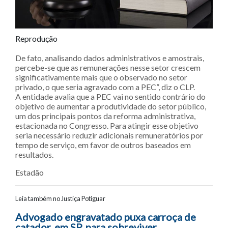
Reprodução
De fato, analisando dados administrativos e amostrais,
percebe-se que as remunerações nesse setor crescem
significativamente mais que o observado no setor
privado, o que seria agravado com a PEC”, diz o CLP.
A entidade avalia que a PEC vai no sentido contrário do
objetivo de aumentar a produtividade do setor público,
um dos principais pontos da reforma administrativa,
estacionada no Congresso. Para atingir esse objetivo
seria necessário reduzir adicionais remuneratórios por
tempo de serviço, em favor de outros baseados em
resultados.
Estadão
Leia também no Justiça Potiguar
Navegação entre posts
Advogado engravatado puxa carroça de
catador, em SP, para sobreviver