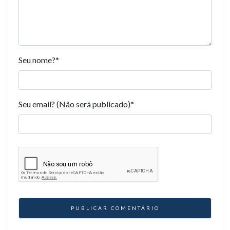
Seu nome?
*
Seu email? (Não será publicado)
*