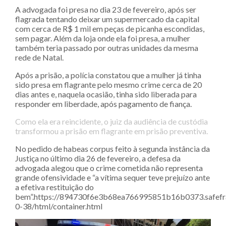
A advogada foi presa no dia 23 de fevereiro, após ser
flagrada tentando deixar um supermercado da capital
com cerca de R$ 1 mil em peças de picanha escondidas,
sem pagar. Além da loja onde ela foi presa, a mulher
também teria passado por outras unidades da mesma
rede de Natal.
Após a prisão, a polícia constatou que a mulher já tinha
sido presa em flagrante pelo mesmo crime cerca de 20
dias antes e, naquela ocasião, tinha sido liberada para
responder em liberdade, após pagamento de fiança.
Como ela era reincidente, o juiz da audiência de custódia
transformou a prisão em flagrante em prisão preventiva.
No pedido de habeas corpus feito à segunda instância da
Justiça no último dia 26 de fevereiro, a defesa da
advogada alegou que o crime cometida não representa
grande ofensividade e “a vítima sequer teve prejuízo ante
a efetiva restituição do
bem”.https://894730f6e3b68ea766995851b16b0373.safefra
0-38/html/container.html