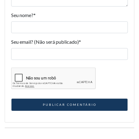
Seu nome?
*
Seu email? (Não será publicado)
*