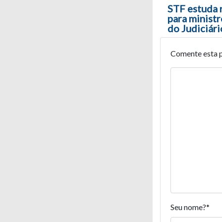
Navegaç
STF estuda 
para ministr
do Judiciári
Comente esta 
Seu nome?
*