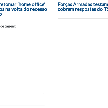
ão entre posts
retomar ‘home office’
Forças Armadas testam
os na volta do recesso
cobram respostas do T
o
postagem: