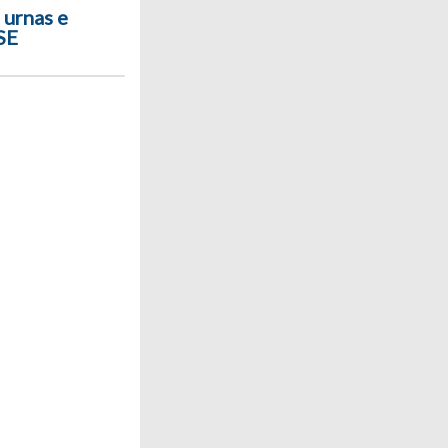
 urnas e
SE