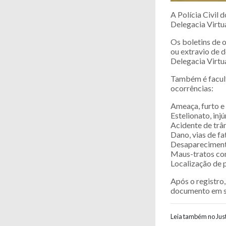
A Polícia Civil
Delegacia Virtua
Os boletins de 
ou extravio de 
Delegacia Virtual
Também é facult
ocorrências:
Ameaça, furto e 
Estelionato, injú
Acidente de trân
Dano, vias de f
Desaparecimento
Maus-tratos con
Localização de 
Após o registro
documento em s
Leia também no Just