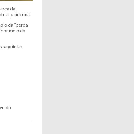
cerca da
nte a pandemia.
mplo da “perda
s por meio da
s seguintes
ivo do