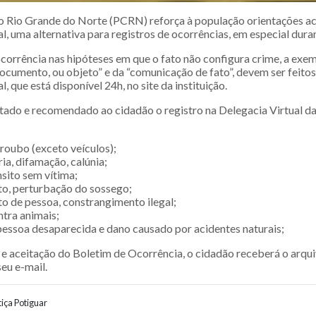
 do Rio Grande do Norte (PCRN) reforça à população orientações a
l, uma alternativa para registros de ocorrências, em especial dura
ocorrência nas hipóteses em que o fato não configura crime, a exe
documento, ou objeto” e da “comunicação de fato”, devem ser feito
, que está disponível 24h, no site da instituição.
ado e recomendado ao cidadão o registro na Delegacia Virtual da
roubo (exceto veículos);
ria, difamação, calúnia;
sito sem vítima;
ato, perturbação do sossego;
 de pessoa, constrangimento ilegal;
tra animais;
pessoa desaparecida e dano causado por acidentes naturais;
, e aceitação do Boletim de Ocorrência, o cidadão receberá o arqu
eu e-mail.
iça Potiguar