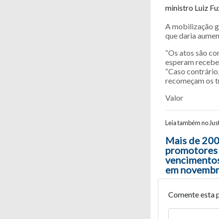
ministro Luiz F
A mobilização g
que daria aumen
“Os atos são co
esperam receber
“Caso contrário
recomeçam os t
Valor
Leia também no Just
Navegaç
Mais de 200
promotores
vencimentos
em novemb
Comente esta 