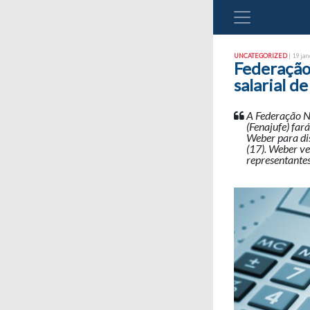
UNCATEGORIZED
| 19 jan
Federação 
salarial 
A Federação Na
(Fenajufe) far
Weber para dis
(17). Weber ve
representante