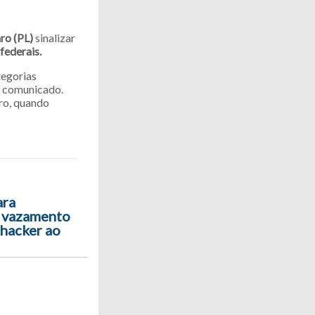
ro (PL)
sinalizar
 federais.
tegorias
m comunicado.
iro, quando
ara
e vazamento
 hacker ao