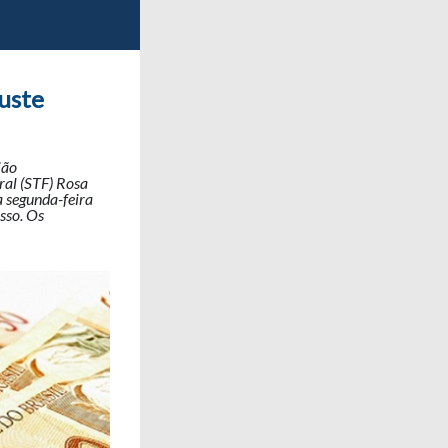
juste
ião
ral (STF) Rosa
a segunda-feira
sso. Os