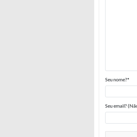
Seu nome?
*
Seu email? (Nã