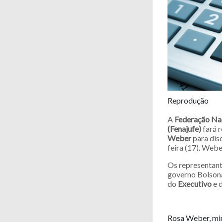
Reprodução
A
Federação Nac
(Fenajufe)
fará 
Weber
para disc
feira (17). Web
Os representan
governo Bolsonar
do
Executivo
e 
Rosa Weber, min