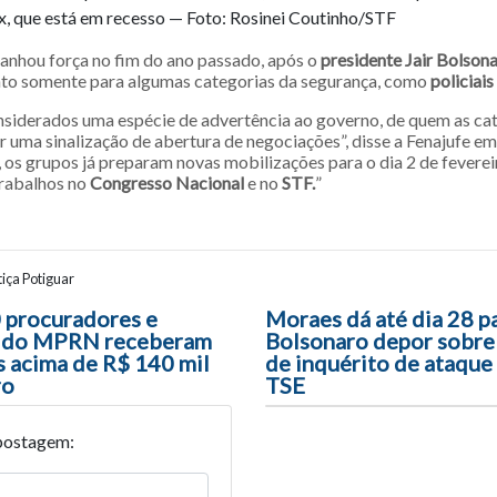
ux, que está em recesso — Foto: Rosinei Coutinho/STF
anhou força no fim do ano passado, após o
presidente Jair Bolsona
to somente para algumas categorias da segurança, como
policiais
nsiderados uma espécie de advertência ao governo, de quem as ca
 uma sinalização de abertura de negociações”, disse a Fenajufe e
, os grupos já preparam novas mobilizações para o dia 2 de fevere
rabalhos no
Congresso Nacional
e no
STF.
”
iça Potiguar
ão entre posts
 procuradores e
Moraes dá até dia 28 p
 do MPRN receberam
Bolsonaro depor sobr
 acima de R$ 140 mil
de inquérito de ataque
ro
TSE
postagem: