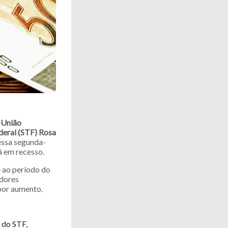
 União
deral (STF) Rosa
nessa segunda-
á em recesso.
e ao período do
idores
por aumento.
 do STF,